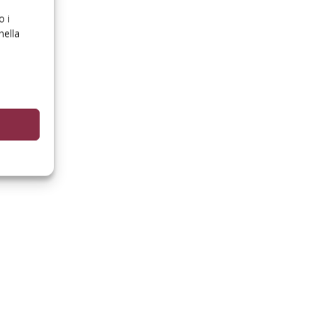
o i
nella