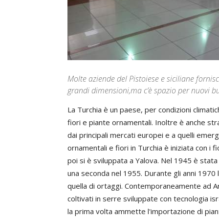
Molte aziende del Pistoiese e siciliane fornisc
grandi dimensioni,ma c’è spazio per nuovi bu
La Turchia è un paese, per condizioni climatic
fiori e piante ornamentali. Inoltre è anche s
dai principali mercati europei e a quelli emerg
ornamentali e fiori in Turchia è iniziata con i f
poi si è sviluppata a Yalova. Nel 1945 è stata
una seconda nel 1955. Durante gli anni 1970 la 
quella di ortaggi. Contemporaneamente ad Antal
coltivati in serre sviluppate con tecnologia is
la prima volta ammette l'importazione di pian