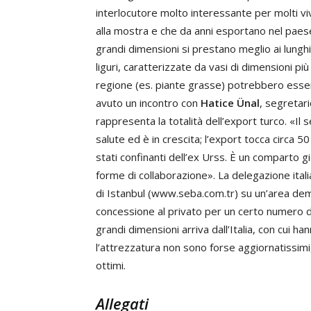
interlocutore molto interessante per molti viv
alla mostra e che da anni esportano nel paese
grandi dimensioni si prestano meglio ai lunghi 
liguri, caratterizzate da vasi di dimensioni p
regione (es. piante grasse) potrebbero esserc
avuto un incontro con
Hatice Ünal
, segretari
rappresenta la totalità dell’export turco. «Il
salute ed è in crescita; l’export tocca circa 5
stati confinanti dell’ex Urss. È un comparto g
forme di collaborazione». La delegazione italian
di Istanbul (www.seba.com.tr) su un’area dema
concessione al privato per un certo numero di
grandi dimensioni arriva dall’Italia, con cui ha
l’attrezzatura non sono forse aggiornatissimi
ottimi.
Allegati