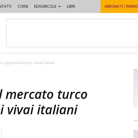
TATTI
CORSI
EDAGRICOLE
LIBRI
ABBONATI / RINN
 opportunità per i vivai italiani
l mercato turco
 vivai italiani