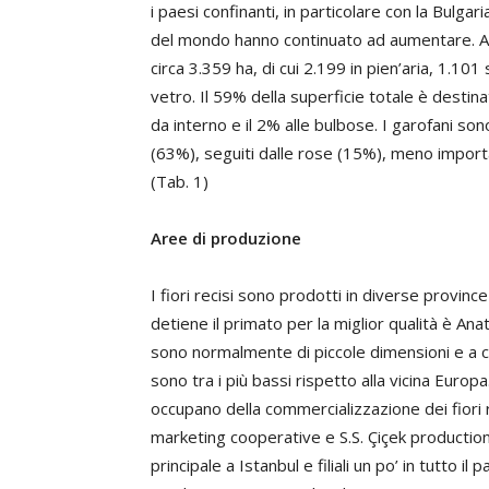
i paesi confinanti, in particolare con la Bulgar
del mondo hanno continuato ad aumentare. Ar
circa 3.359 ha, di cui 2.199 in pien’aria, 1.101
vetro. Il 59% della superficie totale è destinat
da interno e il 2% alle bulbose. I garofani son
(63%), seguiti dalle rose (15%), meno import
(Tab. 1)
Aree di produzione
I fiori recisi sono prodotti in diverse provinc
detiene il primato per la miglior qualità è Anat
sono normalmente di piccole dimensioni e a co
sono tra i più bassi rispetto alla vicina Euro
occupano della commercializzazione dei fiori r
marketing cooperative e S.S. Çiçek producti
principale a Istanbul e filiali un po’ in tutto il 