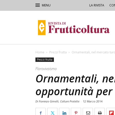
LA RIVISTA
CON
Rivista
di
Frutticoltura
e
Ortofloricoltura
Home
Prezzi frutta
Ornamentali, nel mercato turco
Prezzi frutta
Florovivaismo
Ornamentali, ne
opportunità per i
Di Fiorenzo Gimelli, Colture Protette
-
12 Marzo 2014