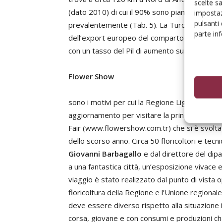
scelte s
(dato 2010) di cui il 90% sono piante da inte
impostaz
pulsanti
prevalentemente (Tab. 5). La Turchia rappresen
parte in
dell’export europeo del comparto del floroviva
con un tasso del Pil di aumento su base annua
Flower Show
sono i motivi per cui la Regione Liguria, il di
aggiornamento per visitare la principale most
Fair (www.flowershow.com.tr) che si è svolta a
dello scorso anno. Circa 50 floricoltori e tecn
Giovanni Barbagallo
e dal direttore del di
a una fantastica città, un’esposizione vivace e 
viaggio è stato realizzato dal punto di vista o
floricoltura della Regione e l’Unione regiona
deve essere diverso rispetto alla situazione 
corsa, giovane e con consumi e produzioni c