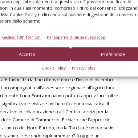
aranno applicate solamente a questo sito. È possibile modificare le
rno ed esterno importanti da Italia, Olanda e Germania
ioni in qualsiasi momento, compreso il ritiro del consenso, utilizzand
 della Cookie Policy o cliccando sul pulsante di gestione del consenso 
ta oggi quasi il 6% (in quantità) e il 2,1% (in valore)
feriore dello schermo.
ismo (Fig. 2). È un paese di oltre 74 milioni di abitanti e
le superiore al 4.5%.
Gestisci 1381 fornitori
Per saperne di più su questi scopi
Accetta
Preferenze
partimento Agricoltura, ha organizzato un viaggio di
Cookie Policy
Privacy Policy
ra floricola dell’area il Flower Show Turkey/Eurasia Plant
 Istanbul tra la fine di novembre e l’inizio di dicembre
ici accompagnati dall’assessore regionale all’agricoltura
partimento
Luca Fontana
hanno potuto apprezzare, oltre
significativa e visitare anche un’azienda vivaistica. Il
perativo in collaborazione tra il Centro servizi per la
le delle Camere di Commercio. È chiaro che l’approccio
italiana o del Nord Europa, ma la Turchia è un paese in
he stanno crescendo rapidamente. Già oggi è un