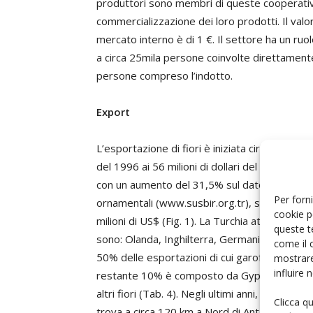
produttori sono membri di queste cooperative, 
commercializzazione dei loro prodotti. Il valor
mercato interno è di 1 €. Il settore ha un r
a circa 25mila persone coinvolte direttamente
persone compreso l’indotto.
Export
L’esportazione di fiori è iniziata circa 20 anni
del 1996 ai 56 milioni di dollari del 2010. Nel
con un aumento del 31,5% sul dato del 2010 e 
Per forni
ornamentali (www.susbir.org.tr), stima che in
cookie p
milioni di US$ (Fig. 1). La Turchia attualmente
queste t
sono: Olanda, Inghilterra, Germania, Russia e 
come il 
50% delle esportazioni di cui garofano e gerbe
mostrare
influire
restante 10% è composto da Gypsophila, solida
altri fiori (Tab. 4). Negli ultimi anni, il settor
Clicca q
trova a circa 120 km a Nord di Antalya. La Turc