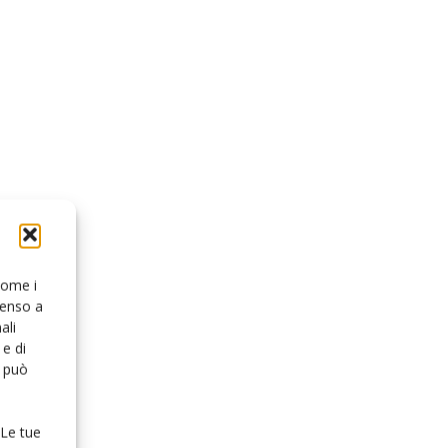
 come i
senso a
ali
e di
o può
 Le tue