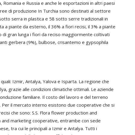
ia, Romania e Russia e anche le esportazioni in altri paesi
ee di produzione In Turchia sono destinati al settore
 sotto serra in plastica e 58 sotto serre tradizionali in
a a piante da esterno, il 36% a fiori recisi, il 3% a piante
o di gran lunga i fiori da reciso maggiormente coltivati
anti gerbera (9%), bulbose, crisantemo e gypsophila
e quali: Izmir, Antalya, Yalova e Isparta. La regione che
lya, grazie alle condizioni climatiche ottimali. Le aziende
nduzione familiare. Il costo del lavoro e del terreno
pa. Per il mercato interno esistono due cooperative che si
ecisi che sono: S.S. Flora flower production and
on and marketing cooperative, entrambe con sede
paese, tra cui le principali a Izmir e Antalya. Tutti i