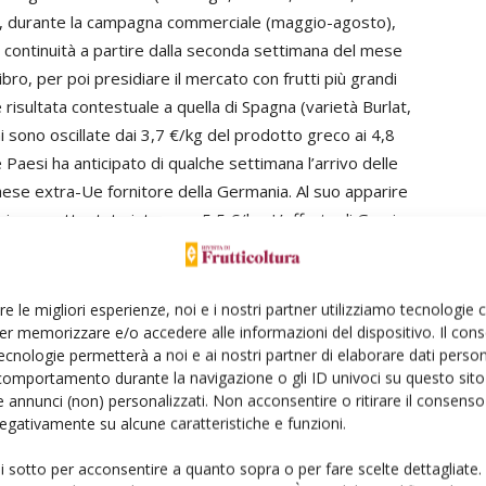
he, durante la campagna commerciale (maggio-agosto),
on continuità a partire dalla seconda settimana del mese
libro, per poi presidiare il mercato con frutti più grandi
 è risultata contestuale a quella di Spagna (varietà Burlat,
 sono oscillate dai 3,7 €/kg del prodotto greco ai 4,8
e Paesi ha anticipato di qualche settimana l’arrivo delle
 Paese extra-Ue fornitore della Germania. Al suo apparire
i sono attestate intorno a 5,5 €/kg. L’offerta di Grecia,
a Francia a partire da giugno) si è protratta per tutto
rivi di prodotto da questi Paesi sono cessati, lasciando il
ne locale, comunque disponibile con continuità sul
re le migliori esperienze, noi e i nostri partner utilizziamo tecnologie
commerciale si è poi conclusa con quotazioni della
er memorizzare e/o accedere alle informazioni del dispositivo. Il con
ecnologie permetterà a noi e ai nostri partner di elaborare dati person
g, un valore in linea con quello della Spagna, ma inferiore
comportamento durante la navigazione o gli ID univoci su questo sito 
a quota 3,8 €/kg. La disponibilità della ciliegia su un
 annunci (non) personalizzati. Non acconsentire o ritirare il consens
concorrenza degli altri Paesi ed all’abbondanza di
 negativamente su alcune caratteristiche e funzioni.
i Paesi che si sono contesi il mercato, inclusa l’offerta
ui sotto per acconsentire a quanto sopra o per fare scelte dettagliate.
di sfruttare al meglio le opportunità che derivano dal