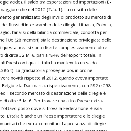
iliegie acide). Il saldo tra esportazioni ed importazioni (E-
e maggiore che nel 2012 (Tab. 1). La crescita delle
ento generalizzato degli invii di prodotto su mercati di
dei flussi di interscambio delle ciliegie: Lituania, Polonia,
glio, l’analisi della bilancia commerciale, condotta per
 l’Ue (28 membri) sia la destinazione privilegiata delle
 di questa area si sono dirette complessivamente oltre
di circa 32 Ml €, pari all’84% dell’export totale. In
pali Paesi con i quali l’Italia ha mantenuto un saldo
.386 t). La graduatoria prosegue poi, in ordine
a vera novità rispetto al 2012, quando aveva importato
il Belgio e la Danimarca, rispettivamente, con 582 e 258
 ed il secondo mercato di destinazione delle ciliegie è
re di oltre 5 Ml €. Per trovare una altro Paese extra-
ll’ottavo posto dove si trova la Federazione Russa
to. L’Italia è anche un Paese importatore e le ciliegie
munitari che extra-comunitari. La presenza di ciliegie