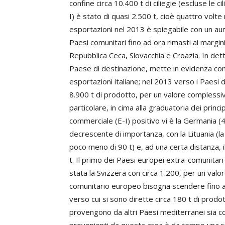
confine circa 10.400 t di ciliegie (escluse le c
I) è stato di quasi 2.500 t, cioè quattro volt
esportazioni nel 2013 è spiegabile con un aum
Paesi comunitari fino ad ora rimasti ai margini 
Repubblica Ceca, Slovacchia e Croazia. In detta
Paese di destinazione, mette in evidenza come
esportazioni italiane; nel 2013 verso i Paesi
8.900 t di prodotto, per un valore complessivo 
particolare, in cima alla graduatoria dei princi
commerciale (E-I) positivo vi è la Germania (4
decrescente di importanza, con la Lituania (l
poco meno di 90 t) e, ad una certa distanza, 
t. Il primo dei Paesi europei extra-comunitari
stata la Svizzera con circa 1.200, per un valo
comunitario europeo bisogna scendere fino a
verso cui si sono dirette circa 180 t di prodot
provengono da altri Paesi mediterranei sia co