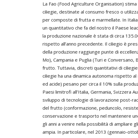
La Fao (Food Agriculture Organisation) stima 
ciliegie, destinate al consumo fresco o utiliz
per composte di frutta e marmellate. In Italia
un quantitativo che fa del nostro il Paese lead
la produzione nazionale è stata di circa 135.0
rispetto all’anno precedente. Il ciliegio è pres
della produzione raggiunge punte di eccellen
Mo), Campania e Puglia (Turi e Conversano, Ba
frutto. Tuttavia, discreti quantitativi di cilie
ciliegie ha una dinamica autonoma rispetto al r
ed acide) pesano per circa il 10% sulla prod
Paesi limitrofi all’Italia, Germania, Svizzera Au
sviluppo di tecnologie di lavorazione post-rac
del frutto (conformazione, peduncolo, resisten
conservazione e trasporto nel mantenere uno
gli anni a venire nella possibilità di ampliare
ampia. In particolare, nel 2013 (gennaio-ott