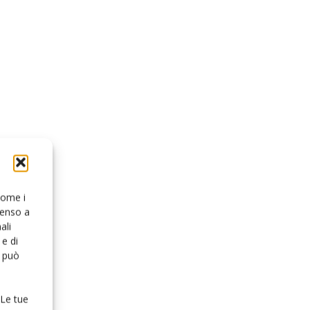
 come i
senso a
ali
e di
o può
 Le tue