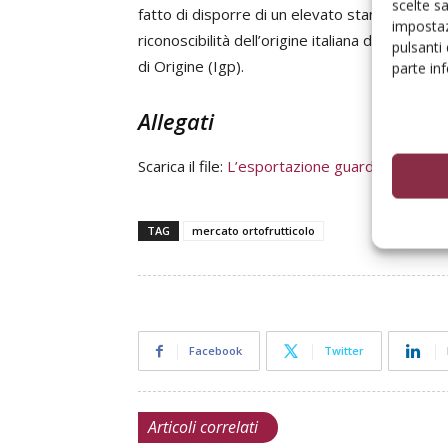
scelte s
fatto di disporre di un elevato standard di qua
impostaz
riconoscibilità dell’origine italiana del prodo
pulsanti
di Origine (Igp).
parte in
Allegati
Scarica il file:
L’esportazione guarda a Est
TAG
mercato ortofrutticolo
Facebook
Twitter
Articoli correlati