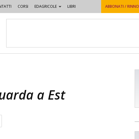
TATTI
CORSI
EDAGRICOLE
LIBRI
ABBONATI / RINN
uarda a Est