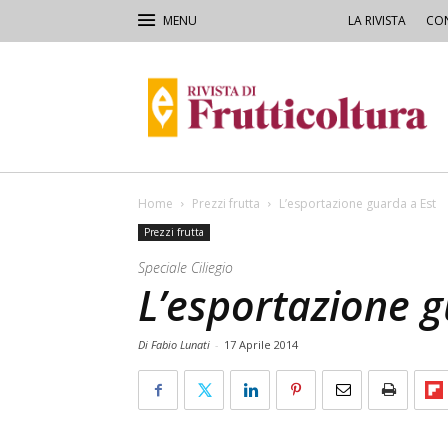
LA RIVISTA
CON
Rivista
di
Frutticoltura
e
Ortofloricoltura
Home
Prezzi frutta
L’esportazione guarda a Est
Prezzi frutta
Speciale Ciliegio
L’esportazione g
Di Fabio Lunati
-
17 Aprile 2014