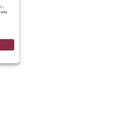
o i
nella