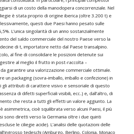
tà consolidata. In particolare, i principali competitor
iarsi di un costo della manodopera concorrenziale. Nel
iegie è stata proprio di origine iberica (oltre 3.200 t) e
plessivamente, questi due Paesi hanno pesato sulle
 66,5%. L’unica singolarità di un anno sostanzialmente
ramento del saldo commerciale del nostro Paese verso la
 decine di t, importatore netto dal Paese transalpino.
olo, al fine di consolidare le posizioni detenute sui
estire al meglio il frutto in post-raccolta –
 da garantire una valorizzazione commerciale ottimale.
vere un packaging (sovra-imballo, imballo e confezione) in
i gli attributi di carattere visivo e sensoriale di questo
nza di difetti superficiali visibili, ecc..) e, dall’altro, di
mento che resta a tutti gli effetti un valore aggiunto. La
e è asimmetrica, cioè squilibrata verso alcuni Paesi, il più
i sono diretti verso la Germania oltre i due quinti
escluse le ciliegie acide). L’analisi delle quotazioni delle
ti all’ingrosso tedeschi (Amburgo, Berlino, Colonia, Monaco