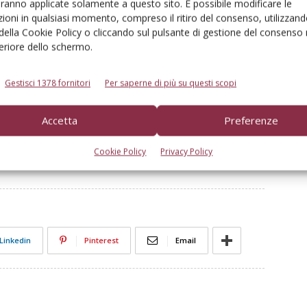
aranno applicate solamente a questo sito. È possibile modificare le
lità. In questa logica conviene affidarsi alla chiara
ioni in qualsiasi momento, compreso il ritiro del consenso, utilizzand
tto garantito dalla marca industriale o dalle Denominazioni
 della Cookie Policy o cliccando sul pulsante di gestione del consenso 
feriore dello schermo.
Gestisci 1378 fornitori
Per saperne di più su questi scopi
Accetta
Preferenze
Cookie Policy
Privacy Policy
Linkedin
Pinterest
Email