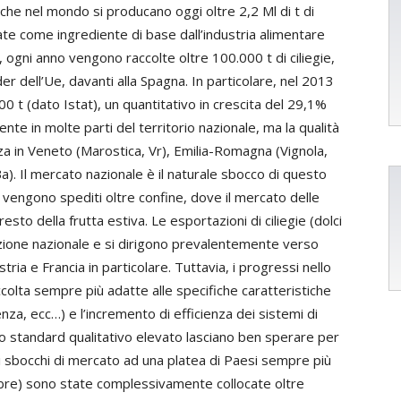
che nel mondo si producano oggi oltre 2,2 Ml di t di
zate come ingrediente di base dall’industria alimentare
, ogni anno vengono raccolte oltre 100.000 t di ciliegie,
er dell’Ue, davanti alla Spagna. In particolare, nel 2013
00 t (dato Istat), un quantitativo in crescita del 29,1%
ente in molte parti del territorio nazionale, ma la qualità
za in Veneto (Marostica, Vr), Emilia-Romagna (Vignola,
). Il mercato nazionale è il naturale sbocco di questo
gie vengono spediti oltre confine, dove il mercato delle
esto della frutta estiva. Le esportazioni di ciliegie (dolci
uzione nazionale e si dirigono prevalentemente verso
stria e Francia in particolare. Tuttavia, i progressi nello
colta sempre più adatte alle specifiche caratteristiche
za, ecc…) e l’incremento di efficienza dei sistemi di
 standard qualitativo elevato lasciano ben sperare per
 gli sbocchi di mercato ad una platea di Paesi sempre più
obre) sono state complessivamente collocate oltre