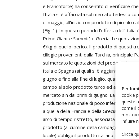
e Francoforte) ha consentito di verificare c
l’Italia si è affacciata sul mercato tedesco c
di maggio; all’inizio con prodotto di piccolo ca
(Fig. 1). In questo periodo l’offerta dell’Italia
Prime Giant e Summit) e Grecia. Le quotazioni
€/kg di quello iberico. Il prodotto di questi tr
ciliegie provenienti dalla Turchia, principale
sul mercato le quotazioni del prodotto turco s
Italia e Spagna (ai quali si è aggiunta anche l
giugno e fino alla fine di luglio, quando gli ar
campo al solo prodotto turco ed alla produzio
Per forni
mercato sin dai primi di giugno. La campagna 
cookie p
queste t
produzione nazionale di poco inferiori ai 3 €/k
come il 
a quella della Francia e della Grecia, entrambe 
mostrare
arco di tempo ristretto, associata alla forte 
influire
prodotto (al culmine della campagna erano 6-8 
Clicca q
locale) obbliga il prodotto italiano a cercare 