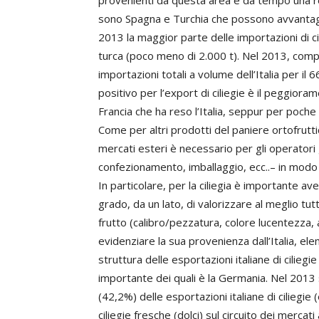
provenienti da questa area è da tempo una real
sono Spagna e Turchia che possono avvantagg
2013 la maggior parte delle importazioni di cil
turca (poco meno di 2.000 t). Nel 2013, com
importazioni totali a volume dell’Italia per il
positivo per l’export di ciliegie è il peggio
Francia che ha reso l’Italia, seppur per poche
Come per altri prodotti del paniere ortofruttic
mercati esteri è necessario per gli operatori g
confezionamento, imballaggio, ecc..– in modo
In particolare, per la ciliegia è importante a
grado, da un lato, di valorizzare al meglio tutt
frutto (calibro/pezzatura, colore lucentezza, asse
evidenziare la sua provenienza dall’Italia, ele
struttura delle esportazioni italiane di ciliegi
importante dei quali è la Germania. Nel 2013 s
(42,2%) delle esportazioni italiane di ciliegie (
ciliegie fresche (dolci) sul circuito dei merca