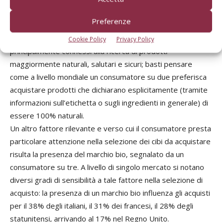
incorporano una forte componente di servizio.
Preferenze
E fra le dimensioni che influenzano positivamente gli
acquisti i consumatori indicano diversi elementi
Cookie Policy
Privacy Policy
principalmente connessi alla ricerca di prodotti
maggiormente naturali, salutari e sicuri; basti pensare
come a livello mondiale un consumatore su due preferisca
acquistare prodotti che dichiarano esplicitamente (tramite
informazioni sull’etichetta o sugli ingredienti in generale) di
essere 100% naturali.
Un altro fattore rilevante e verso cui il consumatore presta
particolare attenzione nella selezione dei cibi da acquistare
risulta la presenza del marchio bio, segnalato da un
consumatore su tre. A livello di singolo mercato si notano
diversi gradi di sensibilità a tale fattore nella selezione di
acquisto: la presenza di un marchio bio influenza gli acquisti
per il 38% degli italiani, il 31% dei francesi, il 28% degli
statunitensi, arrivando al 17% nel Regno Unito.