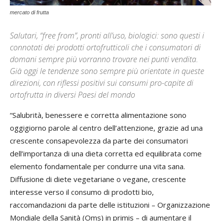
mercato di frutta
Salutari, “free from”, pronti all’uso, biologici: sono questi i
connotati dei prodotti ortofrutticoli che i consumatori di
domani sempre più vorranno trovare nei punti vendita.
Già oggi le tendenze sono sempre più orientate in queste
direzioni, con riflessi positivi sui consumi pro-capite di
ortofrutta in diversi Paesi del mondo
“Salubrità, benessere e corretta alimentazione sono
oggigiorno parole al centro dell’attenzione, grazie ad una
crescente consapevolezza da parte dei consumatori
dell’importanza di una dieta corretta ed equilibrata come
elemento fondamentale per condurre una vita sana.
Diffusione di diete vegetariane o vegane, crescente
interesse verso il consumo di prodotti bio,
raccomandazioni da parte delle istituzioni – Organizzazione
Mondiale della Sanità (Oms) in primis – di aumentare il