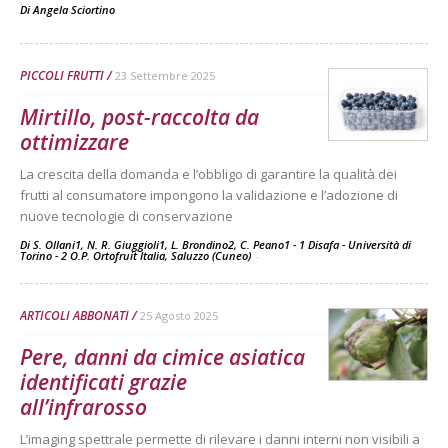
Di
Angela Sciortino
PICCOLI FRUTTI
23 Settembre 2025
Mirtillo, post-raccolta da
ottimizzare
La crescita della domanda e l’obbligo di garantire la qualità dei
frutti al consumatore impongono la validazione e l’adozione di
nuove tecnologie di conservazione
Di S. Ollani1, N. R. Giuggioli1, L. Brondino2, C. Peano1 - 1 Disafa - Università di
Torino - 2 O.P. Ortofruit Italia, Saluzzo (Cuneo)
-
ARTICOLI ABBONATI
25 Agosto 2025
Pere, danni da cimice asiatica
identificati grazie
all’infrarosso
L’imaging spettrale permette di rilevare i danni interni non visibili a