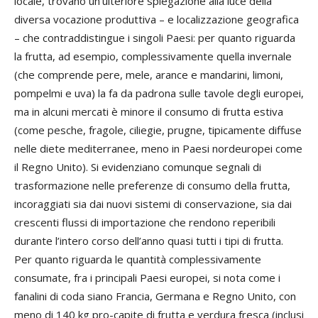
locale, trovano un’ulteriore spiegazione alla luce della
diversa vocazione produttiva – e localizzazione geografica
– che contraddistingue i singoli Paesi: per quanto riguarda
la frutta, ad esempio, complessivamente quella invernale
(che comprende pere, mele, arance e mandarini, limoni,
pompelmi e uva) la fa da padrona sulle tavole degli europei,
ma in alcuni mercati è minore il consumo di frutta estiva
(come pesche, fragole, ciliegie, prugne, tipicamente diffuse
nelle diete mediterranee, meno in Paesi nordeuropei come
il Regno Unito). Si evidenziano comunque segnali di
trasformazione nelle preferenze di consumo della frutta,
incoraggiati sia dai nuovi sistemi di conservazione, sia dai
crescenti flussi di importazione che rendono reperibili
durante l’intero corso dell’anno quasi tutti i tipi di frutta.
Per quanto riguarda le quantità complessivamente
consumate, fra i principali Paesi europei, si nota come i
fanalini di coda siano Francia, Germana e Regno Unito, con
meno di 140 kg pro-capite di frutta e verdura fresca (inclusi