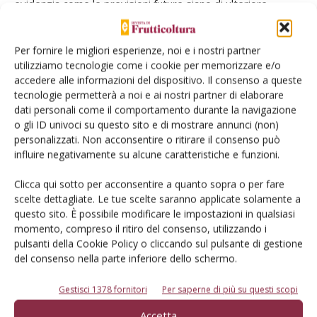
evidenzia come le previsioni future siano di ulteriore
crescita per il mercato cinese, in cui i consumi individuali
sono cresciuti del 47% nell’ultimo decennio, e si prevede
Per fornire le migliori esperienze, noi e i nostri partner
aumentino di un ulteriore 16% nell’arco dei prossimi cinque
utilizziamo tecnologie come i cookie per memorizzare e/o
anni. Per altri mercati più maturi, come USA e Canada, si
accedere alle informazioni del dispositivo. Il consenso a queste
tecnologie permetterà a noi e ai nostri partner di elaborare
prevedono trend positivi, ma più contenuti, pari al 5% nel
dati personali come il comportamento durante la navigazione
prossimo quinquennio.
o gli ID univoci su questo sito e di mostrare annunci (non)
Nuove dimensioni dei consumi ortofrutticoli
personalizzati. Non acconsentire o ritirare il consenso può
In merito ai “driver” che favoriranno nuovi sviluppi legati ai
influire negativamente su alcune caratteristiche e funzioni.
consumi di F&V nei prossimi anni, si riscontra un sempre
Clicca qui sotto per acconsentire a quanto sopra o per fare
maggiore interesse verso stili di vita “healthy” e diete più
scelte dettagliate. Le tue scelte saranno applicate solamente a
salutari. Alla luce di tali tendenze ci si aspettano dinamiche
questo sito. È possibile modificare le impostazioni in qualsiasi
positive per i prodotti stagionali, locali e biologici, ovvero i
momento, compreso il ritiro del consenso, utilizzando i
prodotti che per i consumatori rispecchiano maggiormente
pulsanti della Cookie Policy o cliccando sul pulsante di gestione
del consenso nella parte inferiore dello schermo.
l’immagine di salubrità. La tendenza verso consumi salutari
punta, infatti, verso un progressivo aumento dei consumi
Gestisci 1378 fornitori
Per saperne di più su questi scopi
ortofrutticoli, affiancati anche ai consumi di prodotti di più
Accetta
facile assunzione, come “pre-cut” e “ready-to-eat” che