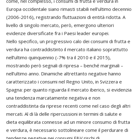
come, nel complesso, i consumi di frutta e verdura in
Europa occidentale siano rimasti stabili nell’ultimo decennio
(2006-2016), registrando fluttuazioni di entità ridotta. A
livello di singolo mercato, però, emergono ulteriori
evidenze diversificate fra i Paesi leader europei.
Nello specifico, un progressivo calo dei consumi di frutta e
verdura ha contraddistinto il mercato italiano soprattutto
nell’ultimo quinquennio (-7% tra il 2010 e il 2015),
mostrando però segnali di ripresa – benché marginali –
nell’ultimo anno. Dinamiche altrettanto negative hanno
caratterizzato i consumi nel Regno Unito, in Svizzera e
Spagna: per quanto riguarda il mercato iberico, si evidenzia
una tendenza marcatamente negativa e non
contraddistinta da riprese recenti come nel caso degli altri
mercati. Al di là delle ripercussioni in termini di salute e
dieta equilibrata connesse ad un minore consumo di frutta
e verdura, è necessario sottolineare come il perdurare di
tendenze negative nei consumi F&V rischi di