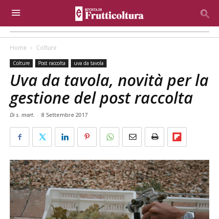
Home
Colture
Colture
Post raccolta
uva da tavola
Uva da tavola, novità per la
gestione del post raccolta
Di s. mart.
-
8 Settembre 2017