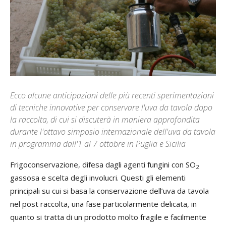
Ecco alcune anticipazioni delle più recenti sperimentazioni
di tecniche innovative per conservare l'uva da tavola dopo
la raccolta, di cui si discuterà in maniera approfondita
durante l'ottavo simposio internazionale dell'uva da tavola
in programma dall'1 al 7 ottobre in Puglia e Sicilia
Frigoconservazione, difesa dagli agenti fungini con SO
2
gassosa e scelta degli involucri. Questi gli elementi
principali su cui si basa la conservazione dell’uva da tavola
nel post raccolta, una fase particolarmente delicata, in
quanto si tratta di un prodotto molto fragile e facilmente