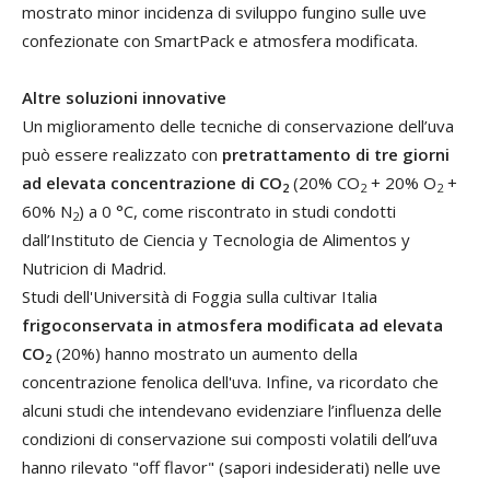
mostrato minor incidenza di sviluppo fungino sulle uve
confezionate con SmartPack e atmosfera modificata.
Altre soluzioni innovative
Un miglioramento delle tecniche di conservazione dell’uva
può essere realizzato con
pretrattamento di tre giorni
ad elevata concentrazione di CO
(20% CO
+ 20% O
+
2
2
2
60% N
) a 0 °C, come riscontrato in studi condotti
2
dall’Instituto de Ciencia y Tecnologia de Alimentos y
Nutricion di Madrid.
Studi dell'Università di Foggia sulla cultivar Italia
frigoconservata in atmosfera modificata ad elevata
CO
(20%) hanno mostrato un aumento della
2
concentrazione fenolica dell'uva. Infine, va ricordato che
alcuni studi che intendevano evidenziare l’influenza delle
condizioni di conservazione sui composti volatili dell’uva
hanno rilevato "off flavor" (sapori indesiderati) nelle uve