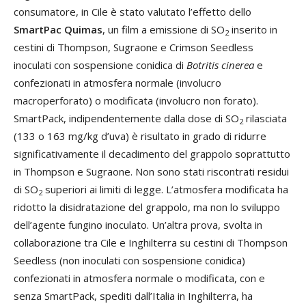
consumatore, in Cile è stato valutato l’effetto dello
SmartPac Quimas
, un film a emissione di SO
inserito in
2
cestini di Thompson, Sugraone e Crimson Seedless
inoculati con sospensione conidica di
Botritis cinerea
e
confezionati in atmosfera normale (involucro
macroperforato) o modificata (involucro non forato).
SmartPack, indipendentemente dalla dose di SO
rilasciata
2
(133 o 163 mg/kg d’uva) è risultato in grado di ridurre
significativamente il decadimento del grappolo soprattutto
in Thompson e Sugraone. Non sono stati riscontrati residui
di SO
superiori ai limiti di legge. L’atmosfera modificata ha
2
ridotto la disidratazione del grappolo, ma non lo sviluppo
dell’agente fungino inoculato. Un’altra prova, svolta in
collaborazione tra Cile e Inghilterra su cestini di Thompson
Seedless (non inoculati con sospensione conidica)
confezionati in atmosfera normale o modificata, con e
senza SmartPack, spediti dall’Italia in Inghilterra, ha