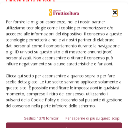
Leggi anche: Uva da tavola, il miglioramento genetico
Per fornire le migliori esperienze, noi e i nostri partner
non si ferma
utilizziamo tecnologie come i cookie per memorizzare e/o
accedere alle informazioni del dispositivo. Il consenso a queste
Leggi anche: Uva da tavola, le tecniche colturali per
tecnologie permetterà a noi e ai nostri partner di elaborare
produrre di più e meglio
dati personali come il comportamento durante la navigazione
o gli ID univoci su questo sito e di mostrare annunci (non)
personalizzati. Non acconsentire o ritirare il consenso può
influire negativamente su alcune caratteristiche e funzioni.
Clicca qui sotto per acconsentire a quanto sopra o per fare
Facebook
Twitter
scelte dettagliate. Le tue scelte saranno applicate solamente a
questo sito. È possibile modificare le impostazioni in qualsiasi
momento, compreso il ritiro del consenso, utilizzando i
pulsanti della Cookie Policy o cliccando sul pulsante di gestione
del consenso nella parte inferiore dello schermo.
E-magazine
Gestisci 1378 fornitori
Per saperne di più su questi scopi
Tecniche, prodotti e servizi dalle aziende