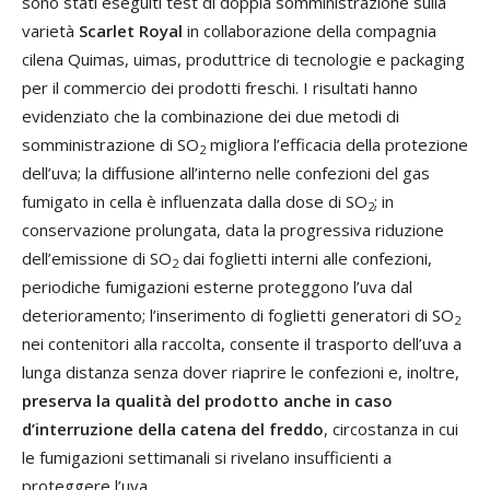
sono stati eseguiti test di doppia somministrazione sulla
varietà
Scarlet Royal
in collaborazione della compagnia
cilena Quimas, uimas, produttrice di tecnologie e packaging
per il commercio dei prodotti freschi. I risultati hanno
evidenziato che la combinazione dei due metodi di
somministrazione di SO
migliora l’efficacia della protezione
2
dell’uva; la diffusione all’interno nelle confezioni del gas
fumigato in cella è influenzata dalla dose di SO
; in
2
conservazione prolungata, data la progressiva riduzione
dell’emissione di SO
dai foglietti interni alle confezioni,
2
periodiche fumigazioni esterne proteggono l’uva dal
deterioramento; l’inserimento di foglietti generatori di SO
2
nei contenitori alla raccolta, consente il trasporto dell’uva a
lunga distanza senza dover riaprire le confezioni e, inoltre,
preserva la qualità del prodotto anche in caso
d’interruzione della catena del freddo
, circostanza in cui
le fumigazioni settimanali si rivelano insufficienti a
proteggere l’uva.