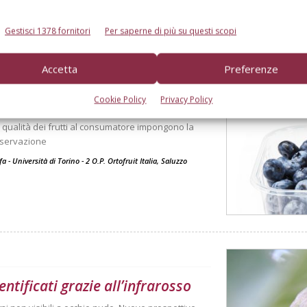
Gestisci 1378 fornitori
Per saperne di più su questi scopi
Accetta
Preferenze
Cookie Policy
Privacy Policy
zzare
a qualità dei frutti al consumatore impongono la
nservazione
a - Università di Torino - 2 O.P. Ortofruit Italia, Saluzzo
ntificati grazie all’infrarosso