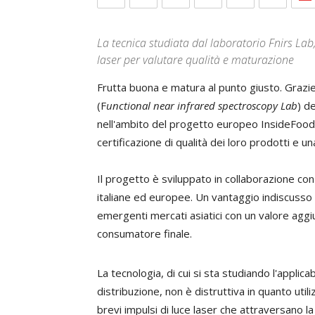
La tecnica studiata dal laboratorio Fnirs Lab,
laser per valutare qualità e maturazione
Frutta buona e matura al punto giusto. Grazie
(F
unctional near infrared spectroscopy Lab
) d
nell'ambito del progetto europeo InsideFood,
certificazione di qualità dei loro prodotti e u
Il progetto è sviluppato in collaborazione con
italiane ed europee. Un vantaggio indiscusso
emergenti mercati asiatici con un valore aggiun
consumatore finale.
La tecnologia, di cui si sta studiando l'applica
distribuzione, non è distruttiva in quanto utiliz
brevi impulsi di luce laser che attraversano 