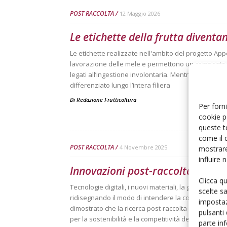
POST RACCOLTA
12 Maggio 2026
Le etichette della frutta divent
Le etichette realizzate nell'ambito del progetto Ap
lavorazione delle mele e permettono un compostaggi
legati all’ingestione involontaria. Mentre la tutela 
differenziato lungo l’intera filiera
Di
Redazione Frutticoltura
Per forni
cookie p
queste t
come il 
POST RACCOLTA
4 Novembre 2025
mostrare
influire
Innovazioni post-raccolta, leva pe
Clicca q
Tecnologie digitali, i nuovi materiali, la genetica ap
scelte s
ridisegnando il modo di intendere la conservazione 
impostaz
dimostrato che la ricerca post-raccolta non è più s
pulsanti
per la sostenibilità e la competitività dell’intera filie
parte in