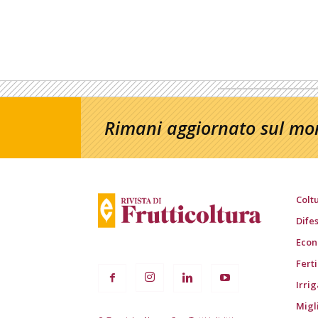
Rimani aggiornato sul mon
Colt
Dife
Econ
Fert
Irri
Migl