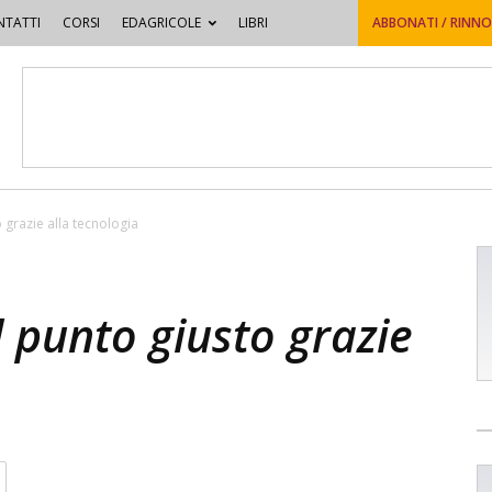
TATTI
CORSI
EDAGRICOLE
LIBRI
ABBONATI / RINN
 grazie alla tecnologia
 punto giusto grazie