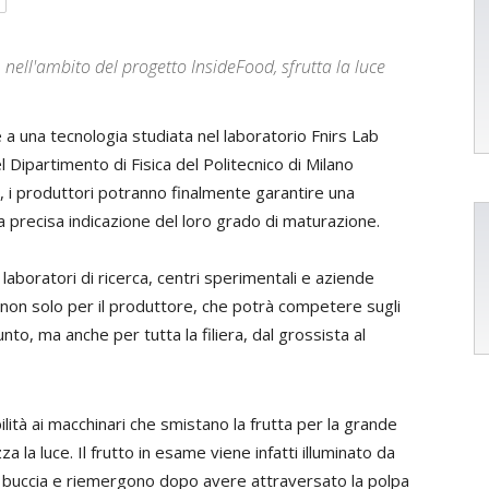
 nell'ambito del progetto InsideFood, sfrutta la luce
 a una tecnologia studiata nel laboratorio Fnirs Lab
el Dipartimento di Fisica del Politecnico di Milano
 i produttori potranno finalmente garantire una
na precisa indicazione del loro grado di maturazione.
 laboratori di ricerca, centri sperimentali e aziende
 non solo per il produttore, che potrà competere sugli
to, ma anche per tutta la filiera, dal grossista al
bilità ai macchinari che smistano la frutta per la grande
za la luce. Il frutto in esame viene infatti illuminato da
la buccia e riemergono dopo avere attraversato la polpa