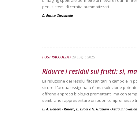
L’imaging spettrale permette di rilevare i danni inte
per i sistemi di cernita automatizzati
Di Enrico Giovanella
-
POST RACCOLTA
29 Luglio 2025
Ridurre i residui sui frutti: sì, m
La riduzione dei residui fitosanitari in campo e in pos
sicure. L’acqua ossigenata è una soluzione potente
offrono approcci biologici promettenti, ma con tempi 
sembrano rappresentare un buon compromesso tra ef
Di A. Bonora - Rinova, D. Dradi e N. Graziani - Astra Innovazi