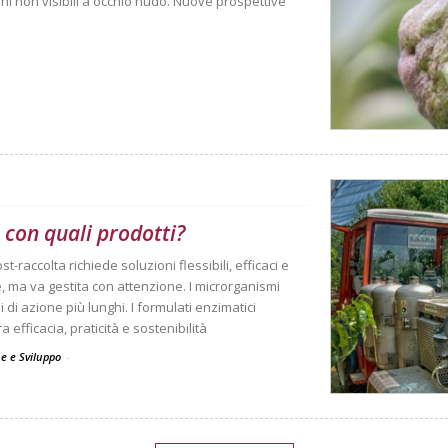
rni non visibili a occhio nudo. Nuove prospettive
a con quali prodotti?
t-raccolta richiede soluzioni flessibili, efficaci e
, ma va gestita con attenzione. I microrganismi
di azione più lunghi. I formulati enzimatici
ficacia, praticità e sostenibilità
one e Sviluppo
-