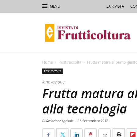
LA RIVISTA
CON
Rivista
di
Frutticoltura
e
Ortofloricoltura
Home
Post raccolta
Frutta matura al punto giusto
Post raccolta
Innovazione
Frutta matura al
alla tecnologia
Di Redazione Agrisole
-
25 Settembre 2012