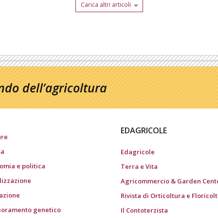
Carica altri articoli
do dell’agricoltura
EDAGRICOLE
ure
sa
Edagricole
omia e politica
Terra e Vita
ilizzazione
Agricommercio & Garden Cent
gazione
Rivista di Orticoltura e Floricol
ioramento genetico
Il Contoterzista