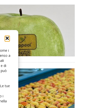
 come i
senso a
ali
e di
o può
 Le tue
o i
nella