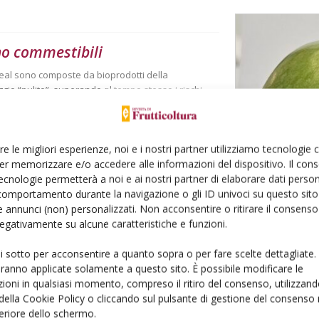
ano commestibili
peal sono composte da bioprodotti della
o “pulito”, superando al tempo stesso i rischi
delle informazioni garantisce autenticità e accesso
re le migliori esperienze, noi e i nostri partner utilizziamo tecnologie
er memorizzare e/o accedere alle informazioni del dispositivo. Il con
ecnologie permetterà a noi e ai nostri partner di elaborare dati person
comportamento durante la navigazione o gli ID univoci su questo sito 
 annunci (non) personalizzati. Non acconsentire o ritirare il consens
 negativamente su alcune caratteristiche e funzioni.
r la competitività della filiera
ui sotto per acconsentire a quanto sopra o per fare scelte dettagliate.
plicata e la valorizzazione degli scarti stanno
aranno applicate solamente a questo sito. È possibile modificare le
e la qualità. Il 9° Workshop Soi di Palermo ha
ioni in qualsiasi momento, compreso il ritiro del consenso, utilizzand
olo un campo specialistico, ma una leva strategica
 della Cookie Policy o cliccando sul pulsante di gestione del consenso 
ra ortofrutticola.
feriore dello schermo.