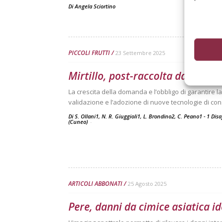
Di
Angela Sciortino
PICCOLI FRUTTI
23 Settembre 2025
Mirtillo, post-raccolta da ottimi
La crescita della domanda e l’obbligo di garantire l
validazione e l’adozione di nuove tecnologie di co
Di S. Ollani1, N. R. Giuggioli1, L. Brondino2, C. Peano1 - 1 Disaf
(Cuneo)
-
ARTICOLI ABBONATI
25 Agosto 2025
Pere, danni da cimice asiatica ide