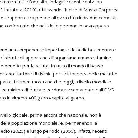
rima fra tutte l’obesità. Indagini recenti realizzate
TNS Infratest 2010), utilizzando l’Indice di Massa Corporea
 il rapporto tra peso e altezza di un individuo come un
anno confermato che nell’Ue le persone in sovrappeso
 sono una componente importante della dieta alimentare
i ortofrutticoli apportano all’organismo umano vitamine,
benefici per la salute. In tutto il mondo il basso
ante fattore di rischio per il diffondersi delle malattie
arte, i numeri mostrano che, oggi, a livello mondiale,
tivo minimo di frutta e verdura raccomandato dall’OMS
ato in almeno 400 g/pro-capite al giorno.
 livello globale, prima ancora che nazionale, non è
i della popolazione mondiale, e, permanendo la
edio (2025) e lungo periodo (2050). Infatti, recenti