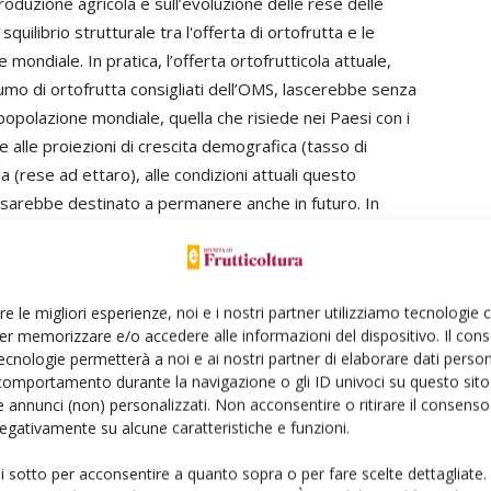
produzione agricola e sull’evoluzione delle rese delle
squilibrio strutturale tra l'offerta di ortofrutta e le
mondiale. In pratica, l’offerta ortofrutticola attuale,
nsumo di ortofrutta consigliati dell’OMS, lascerebbe senza
 popolazione mondiale, quella che risiede nei Paesi con i
ase alle proiezioni di crescita demografica (tasso di
la (rese ad ettaro), alle condizioni attuali questo
ali sarebbe destinato a permanere anche in futuro. In
 esigenze di salute pubblica della popolazione mondiale è
rnaliero di frutta e ortaggi, ma anche un aumento dei
e il necessario equilibrio tra l’offerta di ortofrutta ed il
re le migliori esperienze, noi e i nostri partner utilizziamo tecnologie
er memorizzare e/o accedere alle informazioni del dispositivo. Il con
ecnologie permetterà a noi e ai nostri partner di elaborare dati person
on desta problemi (l’Europa è destinazione di molte
comportamento durante la navigazione o gli ID univoci su questo sito 
 centro dei flussi di interscambio internazionali), mentre
 annunci (non) personalizzati. Non acconsentire o ritirare il consens
 negativamente su alcune caratteristiche e funzioni.
ento dei consumi. Infatti, i più recenti dati di Freshfel
anti operatori della filiera ortofrutticola internazionale)
ui sotto per acconsentire a quanto sopra o per fare scelte dettagliate.
 2013 i consumi di frutta fresca e verdure si sono