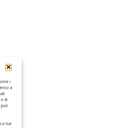
 come i
senso a
ali
e di
o può
 Le tue