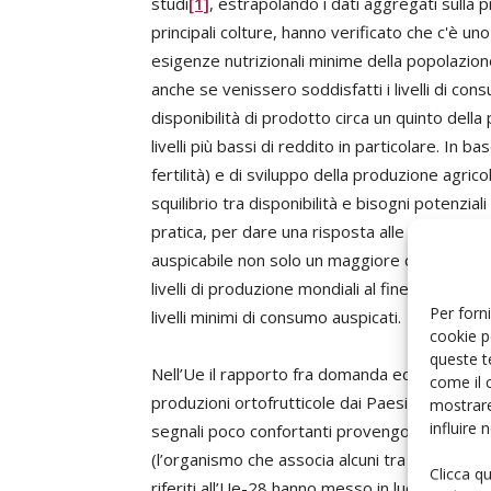
studi
[1]
, estrapolando i dati aggregati sulla 
principali colture, hanno verificato che c'è uno 
esigenze nutrizionali minime della popolazione 
anche se venissero soddisfatti i livelli di co
disponibilità di prodotto circa un quinto della
livelli più bassi di reddito in particolare. In b
fertilità) e di sviluppo della produzione agrico
squilibrio tra disponibilità e bisogni potenzi
pratica, per dare una risposta alle crescenti
auspicabile non solo un maggiore consumo gio
livelli di produzione mondiali al fine di garantir
Per forni
livelli minimi di consumo auspicati.
cookie p
queste t
Nell’Ue il rapporto fra domanda ed offerta n
come il 
produzioni ortofrutticole dai Paesi terzi ed al
mostrare
influire
segnali poco confortanti provengono dall’andam
(l’organismo che associa alcuni tra i più import
Clicca q
riferiti all’Ue-28 hanno messo in luce che nel