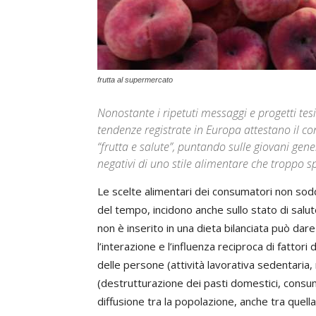
frutta al supermercato
Nonostante i ripetuti messaggi e progetti tesi
tendenze registrate in Europa attestano il con
“frutta e salute”, puntando sulle giovani gener
negativi di uno stile alimentare che troppo sp
Le scelte alimentari dei consumatori non sodd
del tempo, incidono anche sullo stato di salute
non è inserito in una dieta bilanciata può dar
l’interazione e l’influenza reciproca di fattori
delle persone (attività lavorativa sedentaria, r
(destrutturazione dei pasti domestici, consu
diffusione tra la popolazione, anche tra quella