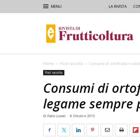
LA RIVISTA
CON
Rivista
di
Frutticoltura
e
Ortofloricoltura
Home
Post raccolta
Consumi di ortofrutta e salu
Post raccolta
Consumi di ortof
legame sempre p
Di Fabio Lunati
-
8 Ottobre 2015