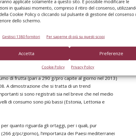
aranno applicate solamente a questo sito. È possibile modificare le
i tratta di un lieve incremento rispetto al 2012 (5,6%),
ioni in qualsiasi momento, compreso il ritiro del consenso, utilizzand
 della Cookie Policy o cliccando sul pulsante di gestione del consenso 
% rispetto alla media degli ultimi cinque anni (2008-12).
feriore dello schermo.
analisi sul consumo medio pro-capite nei singoli Paesi
ei siano ancora i principali consumatori di frutta in
Gestisci 1380 fornitori
Per saperne di più su questi scopi
rincipali consumatori vede infatti quattro nazioni del
e Spagna) ai primi sei posti. Con la sola eccezione della
Accetta
Preferenze
 9,9% tra il 2011 ed il 2013, tutti gli altri hanno visto un
13/11) che nel medio periodo (2013/08).
Cookie Policy
Privacy Policy
onsumo di frutta (pari a 290 g/pro capite al giorno nel 2013)
8. A dimostrazione che si tratta di un trend
importanti si sono registrati sia nel breve che nel medio
velli di consumo sono più bassi (Estonia, Lettonia e
r quanto riguarda gli ortaggi, per i quali, pur
 (266 g/pc/giorno), l’importanza dei Paesi mediterranei