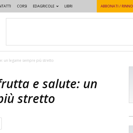
TATTI
CORSI
EDAGRICOLE
LIBRI
ABBONATI / RINN
te: un legame sempre più stretto
rutta e salute: un
iù stretto