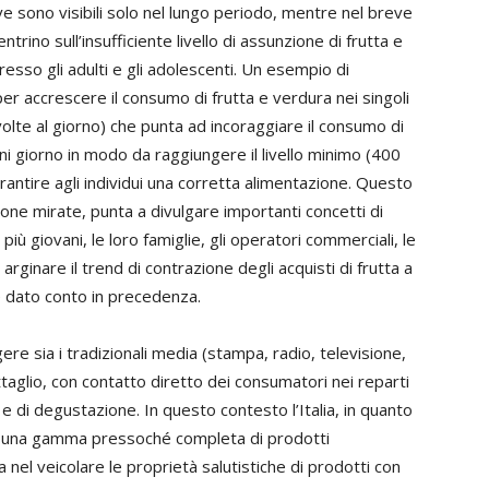
tive sono visibili solo nel lungo periodo, mentre nel breve
ntrino sull’insufficiente livello di assunzione di frutta e
sso gli adulti e gli adolescenti. Un esempio di
er accrescere il consumo di frutta e verdura nei singoli
olte al giorno) che punta ad incoraggiare il consumo di
ni giorno in modo da raggiungere il livello minimo (400
rantire agli individui una corretta alimentazione. Questo
azione mirate, punta a divulgare importanti concetti di
ù giovani, le loro famiglie, gli operatori commerciali, le
r arginare il trend di contrazione degli acquisti di frutta a
i è dato conto in precedenza.
re sia i tradizionali media (stampa, radio, televisione,
ettaglio, con contatto diretto dei consumatori nei reparti
 e di degustazione. In questo contesto l’Italia, in quanto
 una gamma pressoché completa di prodotti
nel veicolare le proprietà salutistiche di prodotti con