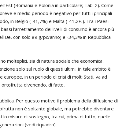
ell’Est (Romania e Polonia in particolare; Tab. 2). Come
i breve e medio periodo è negativo per tutti i principali
do, in Belgio (-41,7%) e Malta (-41,2%). Tra i Paesi
bassi l’arretramento dei livelli di consumo è ancora più
ll’Ue, con solo 89 g/pc/anno) e -34,3% in Repubblica
no molteplici, sia di natura sociale che economica,
zione solo sul ruolo di questi ultimi. In tale ambito è
ie europee, in un periodo di crisi di molti Stati, va ad
i ortofrutta divenendo, di fatto,
 pubblica. Per questo motivo il problema della diffusione di
tofrutta non è soltanto globale, ma potrebbe diventare
tto misure di sostegno, tra cui, prima di tutto, quelle
generazioni (vedi riquadro).