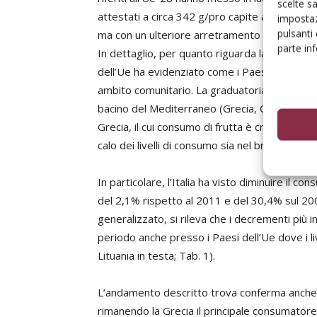
scelte s
attestati a circa 342 g/pro capite al giorno. S
impostaz
pulsanti
ma con un ulteriore arretramento di circa il 2
parte in
In dettaglio, per quanto riguarda la frutta, l’
dell’Ue ha evidenziato come i Paesi mediterran
ambito comunitario. La graduatoria dei Paesi p
bacino del Mediterraneo (Grecia, Cipro, Italia 
Grecia, il cui consumo di frutta è cresciuto del
calo dei livelli di consumo sia nel breve (20
In particolare, l’Italia ha visto diminuire il c
del 2,1% rispetto al 2011 e del 30,4% sul 200
generalizzato, si rileva che i decrementi più 
periodo anche presso i Paesi dell’Ue dove i li
Lituania in testa; Tab. 1).
L’andamento descritto trova conferma anche pe
rimanendo la Grecia il principale consumatore