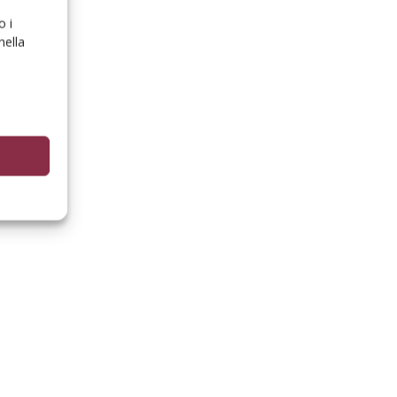
o i
nella