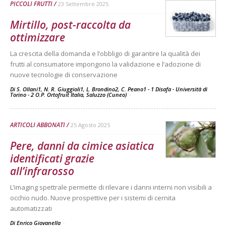
PICCOLI FRUTTI
23 Settembre 2025
Mirtillo, post-raccolta da
ottimizzare
La crescita della domanda e l’obbligo di garantire la qualità dei
frutti al consumatore impongono la validazione e l’adozione di
nuove tecnologie di conservazione
Di S. Ollani1, N. R. Giuggioli1, L. Brondino2, C. Peano1 - 1 Disafa - Università di
Torino - 2 O.P. Ortofruit Italia, Saluzzo (Cuneo)
-
ARTICOLI ABBONATI
25 Agosto 2025
Pere, danni da cimice asiatica
identificati grazie
all’infrarosso
L’imaging spettrale permette di rilevare i danni interni non visibili a
occhio nudo. Nuove prospettive per i sistemi di cernita
automatizzati
Di Enrico Giovanella
-