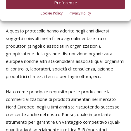
tecnica) applicabile ad aziende agricole (produzioni
Preferenze
vegetali, produzioni animali/allevamenti, acquacoltura,
Cookie Policy
Privacy Policy
floricoltura, ecc).
A questo protocollo hanno aderito negli anni diversi
soggetti coinvolti nella filiera agroalimentare tra cui i
produttori (singoli o associati in organizzazioni),
gruppi/catene della grande distribuzione organizzata
europea nonché altri stakeholders associati quali organismi
di controllo, laboratori, società di consulenza, aziende
produttrici di mezzi tecnici per l’agricoltura, ecc.
Nato come principale requisito per le produzioni e la
commercializzazione di prodotti alimentari nel mercato
Nord Europeo, negli ultimi anni sta riscuotendo successo
crescente anche nel nostro Paese, quale importante
strumento per garantire un vantaggio competitivo (quali-
quantitativo) specialmente in ottica BtB (operatori