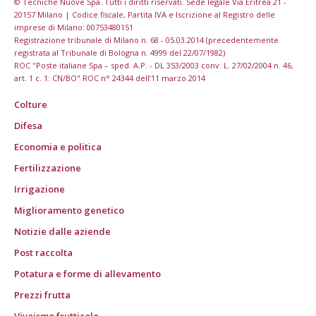
© Tecniche Nuove Spa. Tutti i diritti riservati. Sede legale Via Eritrea 21 -
20157 Milano | Codice fiscale, Partita IVA e Iscrizione al Registro delle
imprese di Milano: 00753480151
Registrazione tribunale di Milano n. 68 - 05.03.2014 (precedentemente
registrata al Tribunale di Bologna n. 4999 del 22/07/1982)
ROC "Poste italiane Spa – sped. A.P. - DL 353/2003 conv. L. 27/02/2004 n. 46,
art. 1 c. 1: CN/BO" ROC n° 24344 dell’11 marzo 2014
Colture
Difesa
Economia e politica
Fertilizzazione
Irrigazione
Miglioramento genetico
Notizie dalle aziende
Post raccolta
Potatura e forme di allevamento
Prezzi frutta