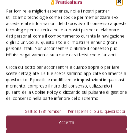
Per fornire le migliori esperienze, noi e i nostri partner
utilizziamo tecnologie come i cookie per memorizzare e/o
accedere alle informazioni del dispositivo. Il consenso a queste
tecnologie permetterà a noi e ai nostri partner di elaborare
Logo da apporre in etichetta per i prodotti certificati Global Gap
dati personali come il comportamento durante la navigazione
o gli ID univoci su questo sito e di mostrare annunci (non)
Il protocollo Global GAP, nato inizialmente nel 1997 come
personalizzati. Non acconsentire o ritirare il consenso può
influire negativamente su alcune caratteristiche e funzioni.
EurpGap, è stato creato dall’Eurep (Euro-Retailer Produce
Working Group) dall’unione di diverse tra le più importanti
Clicca qui sotto per acconsentire a quanto sopra o per fare
catene distributive europee al fine di rispondere in modo
scelte dettagliate. Le tue scelte saranno applicate solamente a
efficace e sempre più virtuoso alle crescenti esigenze di
questo sito. È possibile modificare le impostazioni in qualsiasi
momento, compreso il ritiro del consenso, utilizzando i
sicurezza alimentare unitamente alla salute e sicurezza nei
pulsanti della Cookie Policy o cliccando sul pulsante di gestione
luoghi di lavoro e alla tutela ambientale.
del consenso nella parte inferiore dello schermo.
Tale protocollo definisce quelle che sono le buone pratiche
Gestisci 1381 fornitori
Per saperne di più su questi scopi
agricole (G.A.P = Good Agricultural Practice) con riferimento
Accetta
agli elementi essenziali della best practise (migliore