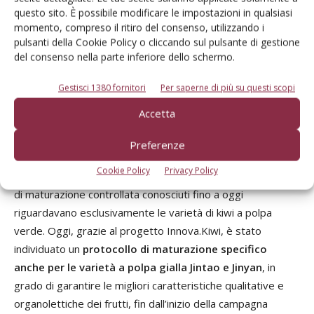
con importanti vantaggi in termini di sostenibilità,
questo sito. È possibile modificare le impostazioni in qualsiasi
ambientale e anche economica.
momento, compreso il ritiro del consenso, utilizzando i
pulsanti della Cookie Policy o cliccando sul pulsante di gestione
del consenso nella parte inferiore dello schermo.
Gestione ottimale del post raccolta
Gestisci 1380 fornitori
Per saperne di più su questi scopi
La fisiologia post raccolta del kiwi è piuttosto complessa
Accetta
poiché il frutto appena raccolto, non essendo idoneo al
consumo, deve subire un processo di maturazione. Questo
Preferenze
può avvenire in modo
controllato tramite l'utilizzo di
Cookie Policy
Privacy Policy
etilene
a diverse concentrazioni e temperature. I protocolli
di maturazione controllata conosciuti fino a oggi
riguardavano esclusivamente le varietà di kiwi a polpa
verde. Oggi, grazie al progetto Innova.Kiwi, è stato
individuato un
protocollo di maturazione specifico
anche per le varietà a polpa gialla Jintao e Jinyan
, in
grado di garantire le migliori caratteristiche qualitative e
organolettiche dei frutti, fin dall’inizio della campagna