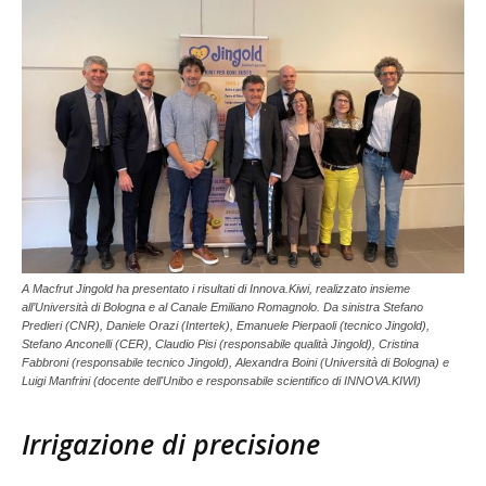
A Macfrut Jingold ha presentato i risultati di Innova.Kiwi, realizzato insieme
all’Università di Bologna e al Canale Emiliano Romagnolo. Da sinistra Stefano
Predieri (CNR), Daniele Orazi (Intertek), Emanuele Pierpaoli (tecnico Jingold),
Stefano Anconelli (CER), Claudio Pisi (responsabile qualità Jingold), Cristina
Fabbroni (responsabile tecnico Jingold), Alexandra Boini (Università di Bologna) e
Luigi Manfrini (docente dell'Unibo e responsabile scientifico di INNOVA.KIWI)
Irrigazione di precisione