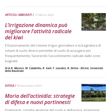
ARTICOLI ABBONATI
12 Marzo 2026
L’irrigazione dinamica può
migliorare l’attività radicale
del kiwi
Il frazionamento del volume irriguo giornaliero e la bagnatura di
volumi di suolo diversi permette al suolo di asciugarsi più
frequentemente, favorendo l'assorbimento radicale dalle zone
bagnate
Di A.N. Mininni, M. Calabritto, R. Sarli, F. Loiudice, B. Dichio - DiCem, Università
della Basilicata
-
DIFESA
18 Novembre 2025
Morìa dell’actinidia: strategie
di difesa e nuovi portinnesti
Portinnesti, corretta gestione del suolo e dell’acqua, irrigazione