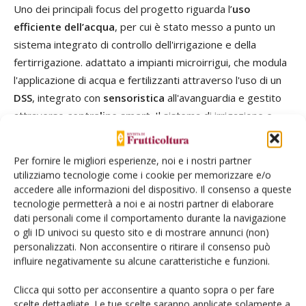
Uno dei principali focus del progetto riguarda l’
uso
efficiente dell’acqua
, per cui è stato messo a punto un
sistema integrato di controllo dell'irrigazione e della
fertirrigazione. adattato a impianti microirrigui, che modula
l'applicazione di acqua e fertilizzanti attraverso l'uso di un
DSS
, integrato con
sensoristica
all'avanguardia e gestito
attraverso
centraline smart
. Il sistema di irrigazione e
fertirrigazione di precisione è controllato da
Irrinet
, il
servizio irrigazione realizzato dal CER, nato per le aziende
Per fornire le migliori esperienze, noi e i nostri partner
agricole dell'Emilia Romagna e disponibile in molte regioni
utilizziamo tecnologie come i cookie per memorizzare e/o
d’Italia: è stato testato in campo, validato e migliorato e
accedere alle informazioni del dispositivo. Il consenso a queste
tecnologie permetterà a noi e ai nostri partner di elaborare
ora reso fruibile per tutti gli agricoltori che coltivano le
dati personali come il comportamento durante la navigazione
varietà a polpa gialla Jintao e Jinyan.
o gli ID univoci su questo sito e di mostrare annunci (non)
personalizzati. Non acconsentire o ritirare il consenso può
Questo sistema di irrigazione smart, tarato sulle cultivar
influire negativamente su alcune caratteristiche e funzioni.
Jintao e Jinyan, consente un’
ottimizzazione delle
Clicca qui sotto per acconsentire a quanto sopra o per fare
produzioni
e un
miglioramento della qualità dei frutti
,
scelte dettagliate. Le tue scelte saranno applicate solamente a