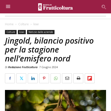
Home
Colture
kiwi
Colture
kiwi
Notizie dalle aziende
Jingold, bilancio positivo
per la stagione
nell’emisfero nord
Di
Redazione Frutticoltura
7 Giugno 2024