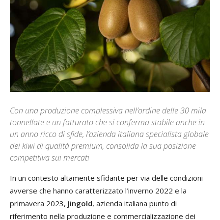
Con una produzione complessiva nell’ordine delle 30 mila
tonnellate e un fatturato che si conferma stabile anche in
un anno ricco di sfide, l’azienda italiana specialista globale
dei kiwi di qualità premium, consolida la sua posizione
competitiva sui mercati
In un contesto altamente sfidante per via delle condizioni
avverse che hanno caratterizzato l’inverno 2022 e la
primavera 2023,
Jingold
, azienda italiana punto di
riferimento nella produzione e commercializzazione dei