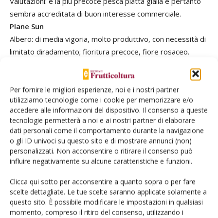
Valutazioni: è la più precoce pesca piatta gialla e pertanto
sembra accreditata di buon interesse commerciale.
Plane Sun
Albero: di media vigoria, molto produttivo, con necessità di
limitato diradamento; fioritura precoce, fiore rosaceo.
Frutto: attraente, rosso scuro intenso, con buccia vellutata
quasi liscia; pezzatura elevata (spessore 4 cm); polpa gialla,
consistente, dolce e aromatica, a bassa acidità, spicca a
Per fornire le migliori esperienze, noi e i nostri partner
utilizziamo tecnologie come i cookie per memorizzare e/o
maturazione; resistente al “cracking”; seme
accedere alle informazioni del dispositivo. Il consenso a queste
particolarmente piccolo. Maturazione: +15gg rispetto a Big
tecnologie permetterà a noi e ai nostri partner di elaborare
Top (26 giugno a Badajoz). Valutazione: varietà
dati personali come il comportamento durante la navigazione
interessante per la maturazione medio-precoce.
o gli ID univoci su questo sito e di mostrare annunci (non)
personalizzati. Non acconsentire o ritirare il consenso può
Plane Delicious
influire negativamente su alcune caratteristiche e funzioni.
Albero: di media vigoria, molto produttivo, con basso costo
di gestione; fioritura medio-tardiva; fiore rosaceo. Frutto:
Clicca qui sotto per acconsentire a quanto sopra o per fare
colore attraente, rosa intenso-rosso, di buona pezzatura
scelte dettagliate. Le tue scelte saranno applicate solamente a
questo sito. È possibile modificare le impostazioni in qualsiasi
(spessore 4 cm); polpa bianca, dolce, succosa, molto
momento, compreso il ritiro del consenso, utilizzando i
consistente, quasi croccante; seme piccolo. Maturazione: