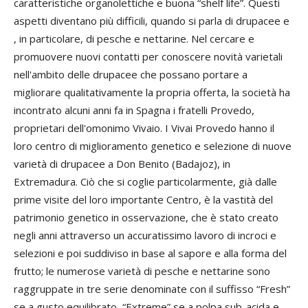
caratteristiche organolettiche e buona “shelf life”. Questi
aspetti diventano più difficili, quando si parla di drupacee e
, in particolare, di pesche e nettarine. Nel cercare e
promuovere nuovi contatti per conoscere novità varietali
nell'ambito delle drupacee che possano portare a
migliorare qualitativamente la propria offerta, la società ha
incontrato alcuni anni fa in Spagna i fratelli Provedo,
proprietari dell'omonimo Vivaio. I Vivai Provedo hanno il
loro centro di miglioramento genetico e selezione di nuove
varietà di drupacee a Don Benito (Badajoz), in
Extremadura. Ciò che si coglie particolarmente, già dalle
prime visite del loro importante Centro, è la vastità del
patrimonio genetico in osservazione, che è stato creato
negli anni attraverso un accuratissimo lavoro di incroci e
selezioni e poi suddiviso in base al sapore e alla forma del
frutto; le numerose varietà di pesche e nettarine sono
raggruppate in tre serie denominate con il suffisso “Fresh”
se a gusto equilibrato, “Extreme” se a polpa sub-acida e