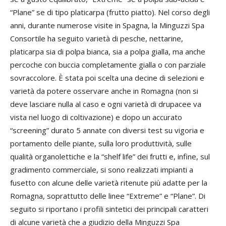
“Plane” se di tipo platicarpa (frutto piatto). Nel corso degli
anni, durante numerose visite in Spagna, la Minguzzi Spa
Consortile ha seguito varietà di pesche, nettarine,
platicarpa sia di polpa bianca, sia a polpa gialla, ma anche
percoche con buccia completamente gialla o con parziale
sovraccolore. È stata poi scelta una decine di selezioni e
varietà da potere osservare anche in Romagna (non si
deve lasciare nulla al caso e ogni varietà di drupacee va
vista nel luogo di coltivazione) e dopo un accurato
“screening” durato 5 annate con diversi test su vigoria e
portamento delle piante, sulla loro produttività, sulle
qualità organolettiche e la “shelf life” dei frutti e, infine, sul
gradimento commerciale, si sono realizzati impianti a
fusetto con alcune delle varietà ritenute più adatte per la
Romagna, soprattutto delle linee “Extreme” e “Plane”. Di
seguito si riportano i profili sintetici dei principali caratteri
di alcune varietà che a giudizio della Minguzzi Spa