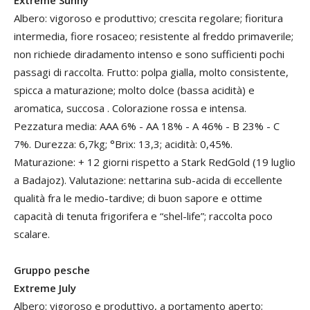
Extreme Sunny
Albero: vigoroso e produttivo; crescita regolare; fioritura
intermedia, fiore rosaceo; resistente al freddo primaverile;
non richiede diradamento intenso e sono sufficienti pochi
passagi di raccolta. Frutto: polpa gialla, molto consistente,
spicca a maturazione; molto dolce (bassa acidità) e
aromatica, succosa . Colorazione rossa e intensa.
Pezzatura media: AAA 6% - AA 18% - A 46% - B 23% - C
7%. Durezza: 6,7kg; °Brix: 13,3; acidità: 0,45%.
Maturazione: + 12 giorni rispetto a Stark RedGold (19 luglio
a Badajoz). Valutazione: nettarina sub-acida di eccellente
qualità fra le medio-tardive; di buon sapore e ottime
capacità di tenuta frigorifera e “shel-life”; raccolta poco
scalare.
Gruppo pesche
Extreme July
Albero: vigoroso e produttivo, a portamento aperto;