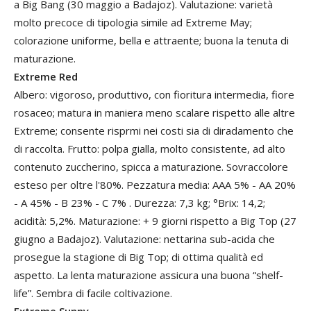
a Big Bang (30 maggio a Badajoz). Valutazione: varietà
molto precoce di tipologia simile ad Extreme May;
colorazione uniforme, bella e attraente; buona la tenuta di
maturazione.
Extreme Red
Albero: vigoroso, produttivo, con fioritura intermedia, fiore
rosaceo; matura in maniera meno scalare rispetto alle altre
Extreme; consente risprmi nei costi sia di diradamento che
di raccolta. Frutto: polpa gialla, molto consistente, ad alto
contenuto zuccherino, spicca a maturazione. Sovraccolore
esteso per oltre l'80%. Pezzatura media: AAA 5% - AA 20%
- A 45% - B 23% - C 7% . Durezza: 7,3 kg; °Brix: 14,2;
acidità: 5,2%. Maturazione: + 9 giorni rispetto a Big Top (27
giugno a Badajoz). Valutazione: nettarina sub-acida che
prosegue la stagione di Big Top; di ottima qualità ed
aspetto. La lenta maturazione assicura una buona “shelf-
life”. Sembra di facile coltivazione.