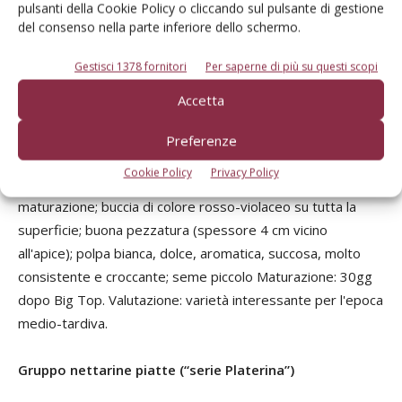
pulsanti della Cookie Policy o cliccando sul pulsante di gestione
+20gg rispetto a Big Top (8 luglio a Badajoz). Valutazione:
del consenso nella parte inferiore dello schermo.
è considerata una delle migliori pesche bianche a frutto
piatto.
Gestisci 1378 fornitori
Per saperne di più su questi scopi
Plane Star
Accetta
Albero: di media vigoria, con portamento aperto; basso
costo di produzione; fioritura intermedia, fiore rosaceo,
Preferenze
resistente al freddo. Frutto: di bella forma e colore, con
Cookie Policy
Privacy Policy
caratteristiche simili a Sweet Cap, cui segue nella
maturazione; buccia di colore rosso-violaceo su tutta la
superficie; buona pezzatura (spessore 4 cm vicino
all'apice); polpa bianca, dolce, aromatica, succosa, molto
consistente e croccante; seme piccolo Maturazione: 30gg
dopo Big Top. Valutazione: varietà interessante per l'epoca
medio-tardiva.
Gruppo nettarine piatte (“serie Platerina”)