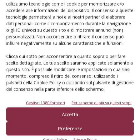
automatica si distingue per l'elevata versatilità, può, infatti,
utilizziamo tecnologie come i cookie per memorizzare e/o
operare con quasi tutti i contenitori (anche super seedling),
accedere alle informazioni del dispositivo. Il consenso a queste
tecnologie permetterà a noi e ai nostri partner di elaborare
la grande affidabilità, operano nel mondo ormai da anni
dati personali come il comportamento durante la navigazione
moltissimi modelli, l'elevata qualità agronomica del
o gli ID univoci su questo sito e di mostrare annunci (non)
trapianto, pregio raggiunto grazie ad una perfetta
personalizzati. Non acconsentire o ritirare il consenso può
commistione fra meccanica, idraulica, pneumatica ed
influire negativamente su alcune caratteristiche e funzioni.
elettronica. Ideata per la coltivazione delle orticole
Clicca qui sotto per acconsentire a quanto sopra o per fare
trapiantate a file spaziate, trova largo impiego oltre che su
scelte dettagliate. Le tue scelte saranno applicate solamente a
pomodoro, cavolo, broccolo, cicoria anche su tabacco.
questo sito. È possibile modificare le impostazioni in qualsiasi
Un'altra attrezzatura pienamente rispondente alle
momento, compreso il ritiro del consenso, utilizzando i
pulsanti della Cookie Policy o cliccando sul pulsante di gestione
esigenze dell'orticoltura più evoluta è il nebulizzatore a
del consenso nella parte inferiore dello schermo.
polverizzazione pneumatica per trattamenti a
basso/medio volume presentato da
Ideal
. Il modello in
Gestisci 1380 fornitori
Per saperne di più su questi scopi
prova disponeva di un serbatoio da 3.000 litri con barra da
Accetta
15 m zincata a caldo con movimento idraulico. In questo
modello la distribuzione è affidata a 22 diffusori e 2 flaps
Preferenze
posti alle estremità della barra. La miscela è portata al
Cookie Policy
Privacy Policy