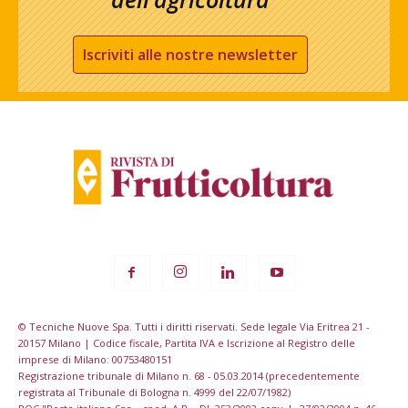
Iscriviti alle nostre newsletter
© Tecniche Nuove Spa. Tutti i diritti riservati. Sede legale Via Eritrea 21 -
20157 Milano | Codice fiscale, Partita IVA e Iscrizione al Registro delle
imprese di Milano: 00753480151
Registrazione tribunale di Milano n. 68 - 05.03.2014 (precedentemente
registrata al Tribunale di Bologna n. 4999 del 22/07/1982)