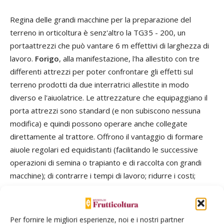
Regina delle grandi macchine per la preparazione del
terreno in orticoltura è senz'altro la TG35 - 200, un
portaattrezzi che può vantare 6 m effettivi di larghezza di
lavoro.
Forigo
, alla manifestazione, l'ha allestito con tre
differenti attrezzi per poter confrontare gli effetti sul
terreno prodotti da due interratrici allestite in modo
diverso e l'aiuolatrice. Le attrezzature che equipaggiano il
porta attrezzi sono standard (e non subiscono nessuna
modifica) e quindi possono operare anche collegate
direttamente al trattore. Offrono il vantaggio di formare
aiuole regolari ed equidistanti (facilitando le successive
operazioni di semina o trapianto e di raccolta con grandi
macchine); di contrarre i tempi di lavoro; ridurre i costi;
garantire elevata tempestività di lavoro. Ovviamente non
poteva mancare in questa sfilata di grandi tecnologie
l'antesignana Futura di
Ferrari
. Questa trapiantatrice
Per fornire le migliori esperienze, noi e i nostri partner