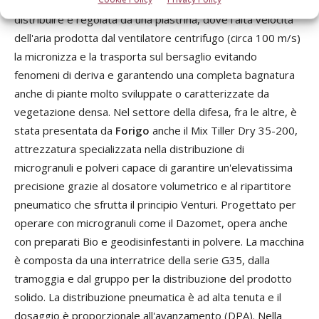
punto di erogazione in bassa pressione, qui la quantità da
distribuire è regolata da una piastrina, dove l'alta velocità
dell'aria prodotta dal ventilatore centrifugo (circa 100 m/s)
la micronizza e la trasporta sul bersaglio evitando
fenomeni di deriva e garantendo una completa bagnatura
anche di piante molto sviluppate o caratterizzate da
vegetazione densa. Nel settore della difesa, fra le altre, è
stata presentata da
Forigo
anche il Mix Tiller Dry 35-200,
attrezzatura specializzata nella distribuzione di
microgranuli e polveri capace di garantire un'elevatissima
precisione grazie al dosatore volumetrico e al ripartitore
pneumatico che sfrutta il principio Venturi. Progettato per
operare con microgranuli come il Dazomet, opera anche
con preparati Bio e geodisinfestanti in polvere. La macchina
è composta da una interratrice della serie G35, dalla
tramoggia e dal gruppo per la distribuzione del prodotto
solido. La distribuzione pneumatica è ad alta tenuta e il
dosaggio è proporzionale all'avanzamento (DPA). Nella