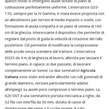
questo modo si ottengono aiuole dotate di piano di
coltivazione perfettamente uniforme. L'interratrice G35-
170, sempre per la IV Gamma, è stata invece proposta con
un allestimento per terreni di medio impasto o sciolti, con
formazione di aiuola compatta e un piano di semina di 160
cm di larghezza. Interessante il dispositivo che permette di
regolare dal posto di guida la velocità di rotazione del rullo
posteriore. Ciò permette di modificare la compressione
delle prode senza scendere dal trattore. L'interratrice
DG35 da 4 m di larghezza di lavoro, allestita per lasciare il
terreno piano, è capace, in due passate, di lavorare
completamente un tunnel. Le due seminatrici
Agricola
Italiana
sono state entrambe allestite con rulli gommati di
grande diametro, versioni particolarmente adatte
all'impiego su aiuole poco compresse o terreno piano. La
620 SNT è una seminatrice portata meccanica a righe, da
32 file con interfila da 50 mm, dotata di casse di
distribuzione del seme a 8 uscite munite di rullo