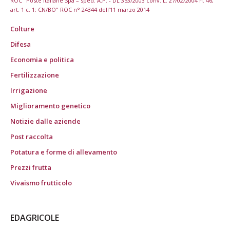
ROC "Poste italiane Spa – sped. A.P. - DL 353/2003 conv. L. 27/02/2004 n. 46,
art. 1 c. 1: CN/BO" ROC n° 24344 dell’11 marzo 2014
Colture
Difesa
Economia e politica
Fertilizzazione
Irrigazione
Miglioramento genetico
Notizie dalle aziende
Post raccolta
Potatura e forme di allevamento
Prezzi frutta
Vivaismo frutticolo
EDAGRICOLE