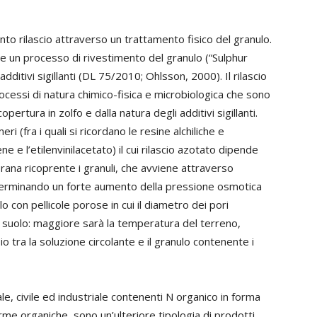
ento rilascio attraverso un trattamento fisico del granulo.
te un processo di rivestimento del granulo (“Sulphur
ditivi sigillanti (DL 75/2010; Ohlsson, 2000). Il rilascio
ocessi di natura chimico-fisica e microbiologica che sono
opertura in zolfo e dalla natura degli additivi sigillanti.
i (fra i quali si ricordano le resine alchiliche e
ilene e l’etilenvinilacetato) il cui rilascio azotato dipende
brana ricoprente i granuli, che avviene attraverso
determinando un forte aumento della pressione osmotica
o con pellicole porose in cui il diametro dei pori
 suolo: maggiore sarà la temperatura del terreno,
o tra la soluzione circolante e il granulo contenente i
le, civile ed industriale contenenti N organico in forma
me organiche, sono un’ulteriore tipologia di prodotti