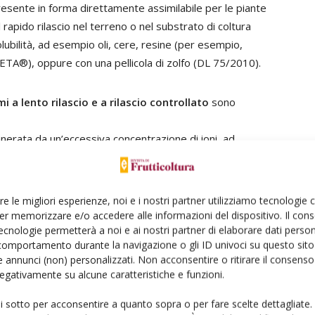
presente in forma direttamente assimilabile per le piante
 rapido rilascio nel terreno o nel substrato di coltura
ubilità, ad esempio oli, cere, resine (per esempio,
TA®), oppure con una pellicola di zolfo (DL 75/2010).
i a lento rilascio e a rilascio controllato
sono
enerata da un’eccessiva concentrazione di ioni, ad
da solubilizzazione di concimi minerali tradizionali;
ite per singolo intervento che permette così di ridurre il
e in mano d’opera e in energia;
re le migliori esperienze, noi e i nostri partner utilizziamo tecnologie
o “no-tillage”, e di concimazioni localizzate;
er memorizzare e/o accedere alle informazioni del dispositivo. Il con
elementi assimilabili con le esigenze nutritive delle
ecnologie permetterà a noi e ai nostri partner di elaborare dati person
comportamento durante la navigazione o gli ID univoci su questo sito 
 annunci (non) personalizzati. Non acconsentire o ritirare il consens
l’N per lisciviazione o di volatilizzazione dell’ammoniaca.
 negativamente su alcune caratteristiche e funzioni.
i organici (naturali e di sintesi). I concimi organici
ui sotto per acconsentire a quanto sopra o per fare scelte dettagliate.