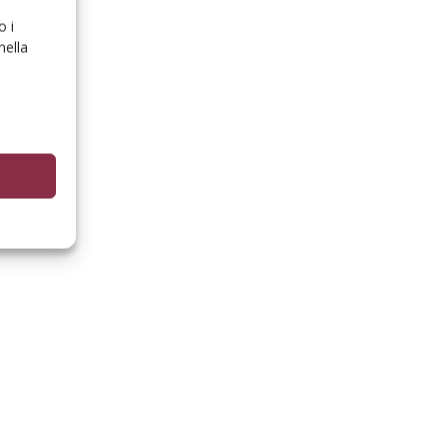
o i
nella