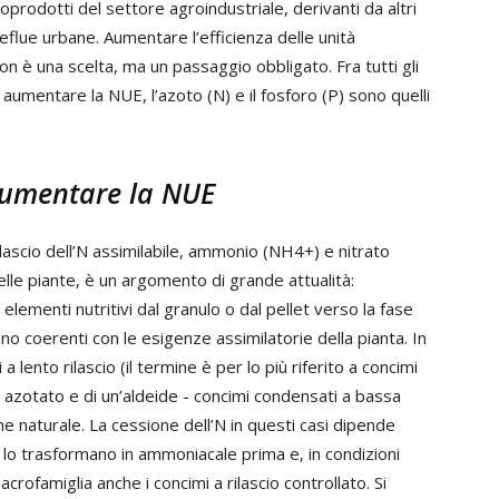
ttoprodotti del settore agroindustriale, derivanti da altri
 reflue urbane. Aumentare l’efficienza delle unità
non è una scelta, ma un passaggio obbligato. Fra tutti gli
r aumentare la NUE, l’azoto (N) e il fosforo (P) sono quelli
 aumentare la NUE
l rilascio dell’N assimilabile, ammonio (NH4+) e nitrato
elle piante, è un argomento di grande attualità:
li elementi nutritivi dal granulo o dal pellet verso la fase
ano coerenti con le esigenze assimilatorie della pianta. In
 a lento rilascio (il termine è per lo più riferito a concimi
 azotato e di un’aldeide - concimi condensati a bassa
ine naturale. La cessione dell’N in questi casi dipende
e lo trasformano in ammoniacale prima e, in condizioni
crofamiglia anche i concimi a rilascio controllato. Si