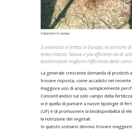
Irrigazione in campo
Si evolvono in fretta, in Europa, le tecniche d
lento rilascio. Nuove e più efficienti vie di uti
biostimolanti migliora l’efficienza della conci
La generale crescente domanda di prodotti ag
trovare risposta, come accaduto nel recente
maggiore uso di acqua, semplicemente perché s
Concentrandoci sul solo campo della fertilizzazi
vi è quella di puntare a nuove tipologie di ferti
(UF) e di promuovere la biodisponibilità di el
la nutrizione dei vegetali.
In questo scenario devono trovare maggiore s