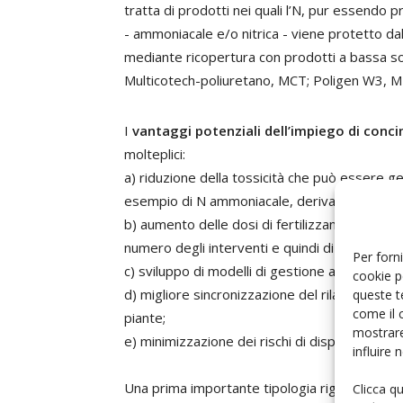
tratta di prodotti nei quali l’N, pur essendo 
- ammoniacale e/o nitrica - viene protetto dal
mediante ricopertura con prodotti a bassa sol
Multicotech-poliuretano, MCT; Poligen W3, ME
I
vantaggi potenziali dell’impiego di concim
molteplici:
a) riduzione della tossicità che può essere g
esempio di N ammoniacale, derivanti dalla rapi
b) aumento delle dosi di fertilizzante distribu
numero degli interventi e quindi di risparmiar
Per forni
c) sviluppo di modelli di gestione avanzati, tip
cookie p
d) migliore sincronizzazione del rilascio degli 
queste t
come il 
piante;
mostrare
e) minimizzazione dei rischi di dispersione del
influire
Una prima importante tipologia riguarda i concim
Clicca q