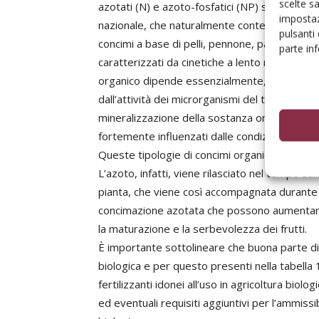
scelte s
azotati (N) e azoto-fosfatici (NP) solidi, per
impostaz
nazionale, che naturalmente contengono N org
pulsanti
concimi a base di pelli, pennone, panelli, fari
parte in
caratterizzati da cinetiche a lento rilascio dell’
organico dipende essenzialmente, oltre che da
dall’attività dei microrganismi del terreno ch
mineralizzazione della sostanza organica. I pro
fortemente influenzati dalle condizioni di tem
Queste tipologie di concimi organici ben supp
L’azoto, infatti, viene rilasciato nel tempo su
pianta, che viene così accompagnata durante il
concimazione azotata che possono aumentare l
la maturazione e la serbevolezza dei frutti.
È importante sottolineare che buona parte di 
biologica e per questo presenti nella tabella 1
fertilizzanti idonei all’uso in agricoltura biol
ed eventuali requisiti aggiuntivi per l’ammiss