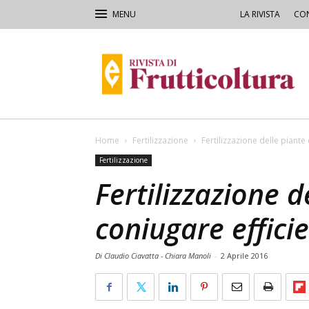
LA RIVISTA
CON
Rivista
di
Frutticoltura
e
Ortofloricoltura
Home
Fertilizzazione
Fertilizzazione delle piante 
Fertilizzazione
Fertilizzazione d
coniugare efficie
Di Claudio Ciavatta - Chiara Manoli
-
2 Aprile 2016