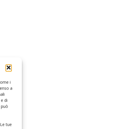
 come i
senso a
ali
e di
o può
 Le tue