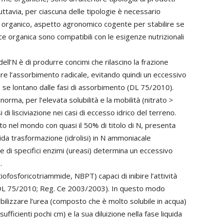
 Tuttavia, per ciascuna delle tipologie è necessario
’N organico, aspetto agronomico cogente per stabilire se
ice organica sono compatibili con le esigenze nutrizionali
ell’N è di produrre concimi che rilascino la frazione
re l’assorbimento radicale, evitando quindi un eccessivo
 se lontano dalle fasi di assorbimento (DL 75/2010).
 norma, per l’elevata solubilità e la mobilità (nitrato >
i lisciviazione nei casi di eccesso idrico del terreno.
to nel mondo con quasi il 50% di titolo di N, presenta
ida trasformazione (idrolisi) in N ammoniacale
i specifici enzimi (ureasi) determina un eccessivo
.
tiofosforicotriammide, NBPT) capaci di inibire l’attività
rea (DL 75/2010; Reg. Ce 2003/2003). In questo modo
bilizzare l’urea (composto che è molto solubile in acqua)
fficienti pochi cm) e la sua diluizione nella fase liquida