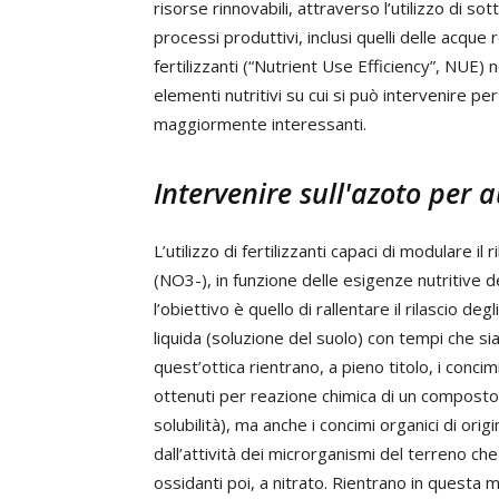
risorse rinnovabili, attraverso l’utilizzo di so
processi produttivi, inclusi quelli delle acque
fertilizzanti (“Nutrient Use Efficiency”, NUE) 
elementi nutritivi su cui si può intervenire pe
maggiormente interessanti.
Intervenire sull'azoto per
L’utilizzo di fertilizzanti capaci di modulare i
(NO3-), in funzione delle esigenze nutritive d
l’obiettivo è quello di rallentare il rilascio deg
liquida (soluzione del suolo) con tempi che si
quest’ottica rientrano, a pieno titolo, i concimi
ottenuti per reazione chimica di un composto
solubilità), ma anche i concimi organici di orig
dall’attività dei microrganismi del terreno ch
ossidanti poi, a nitrato. Rientrano in questa ma