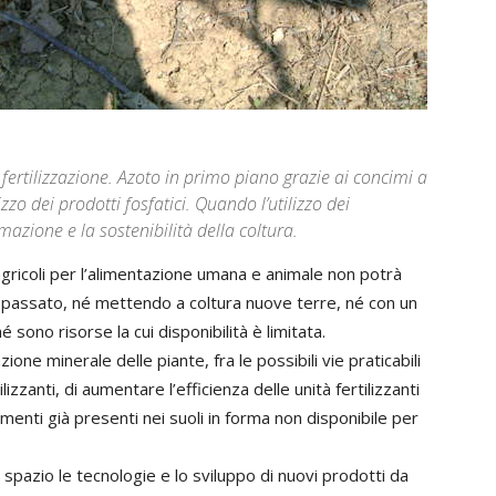
i fertilizzazione. Azoto in primo piano grazie ai concimi a
lizzo dei prodotti fosfatici. Quando l’utilizzo dei
mazione e la sostenibilità della coltura.
ricoli per l’alimentazione umana e animale non potrà
 passato, né mettendo a coltura nuove terre, né con un
ono risorse la cui disponibilità è limitata.
one minerale delle piante, fra le possibili vie praticabili
lizzanti, di aumentare l’efficienza delle unità fertilizzanti
ementi già presenti nei suoli in forma non disponibile per
pazio le tecnologie e lo sviluppo di nuovi prodotti da