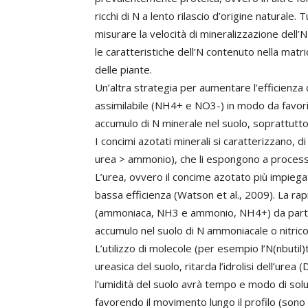
ricchi di N a lento rilascio d’origine naturale.
misurare la velocità di mineralizzazione dell
le caratteristiche dell’N contenuto nella matr
delle piante.
Un’altra strategia per aumentare l’efficienza d
assimilabile (NH4+ e NO3-) in modo da favori
accumulo di N minerale nel suolo, soprattutto
I concimi azotati minerali si caratterizzano, di
urea > ammonio), che li espongono a processi d
L’urea, ovvero il concime azotato più impiega
bassa efficienza (Watson et al., 2009). La rap
(ammoniaca, NH3 e ammonio, NH4+) da parte d
accumulo nel suolo di N ammoniacale o nitrico
L’utilizzo di molecole (per esempio l’N(nbutil)
ureasica del suolo, ritarda l’idrolisi dell’u
l’umidità del suolo avrà tempo e modo di solu
favorendo il movimento lungo il profilo (sono su