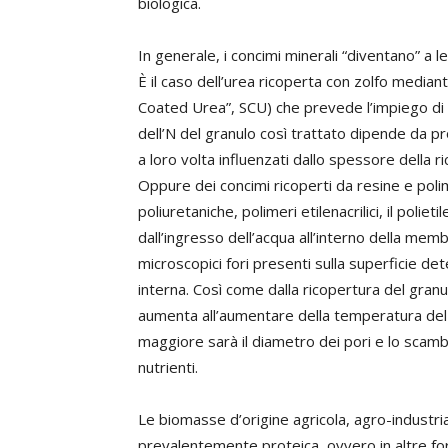
biologica.
In generale, i concimi minerali “diventano” a l
È il caso dell’urea ricoperta con zolfo median
Coated Urea”, SCU) che prevede l’impiego di ad
dell’N del granulo così trattato dipende da pr
a loro volta influenzati dallo spessore della ric
Oppure dei concimi ricoperti da resine e polimer
poliuretaniche, polimeri etilenacrilici, il poliet
dall’ingresso dell’acqua all’interno della mem
microscopici fori presenti sulla superficie 
interna. Così come dalla ricopertura del granul
aumenta all’aumentare della temperatura del
maggiore sarà il diametro dei pori e lo scambi
nutrienti.
Le biomasse d’origine agricola, agro-industria
prevalentemente proteica, ovvero in altre for