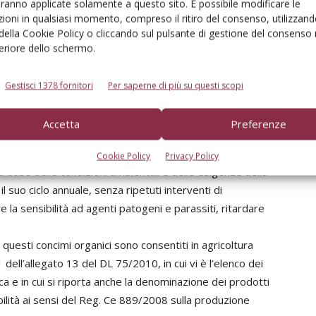
aranno applicate solamente a questo sito. È possibile modificare le
 la maggior parte, sono prodotti storici nel panorama
ioni in qualsiasi momento, compreso il ritiro del consenso, utilizzand
anico più o meno a lento rilascio. Letami maturi,
 della Cookie Policy o cliccando sul pulsante di gestione del consenso 
ne di carne e cornunghia, per citare i maggiori, sono
feriore dello schermo.
N. La velocità con cui i diversi prodotti rilasciano l’N
lle caratteristiche fisico-chimiche dei prodotti stessi,
Gestisci 1378 fornitori
Per saperne di più su questi scopi
e, come noto, traggono l’energia dai processi di
cessi chimici e microbiologici, a loro volta, sono
Accetta
Preferenze
peratura, di umidità e di reazione (pH) del terreno.
ortano le esigenze nutrizionali delle colture arboree.
Cookie Policy
Privacy Policy
lla base delle condizioni ambientali e delle esigenze della
 suo ciclo annuale, senza ripetuti interventi di
a sensibilità ad agenti patogeni e parassiti, ritardare
questi concimi organici sono consentiti in agricoltura
 dell’allegato 13 del DL 75/2010, in cui vi è l’elenco dei
ogica e in cui si riporta anche la denominazione dei prodotti
ibilità ai sensi del Reg. Ce 889/2008 sulla produzione