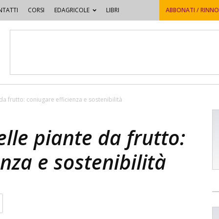
TATTI
CORSI
EDAGRICOLE
LIBRI
ABBONATI / RINN
da frutto: coniugare efficienza e sostenibilità
elle piante da frutto:
nza e sostenibilità