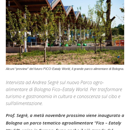
Alcuni “preview” del futuro FICO-Eataly World, il grande parco alimentare di Bologna.
Intervista ad Andrea Segrè sul nuovo Parco agro-
alimentare di Bologna Fico–Eataly World. Per trasformare
turismo e gastronomia in cultura e conoscenza sul cibo e
sull’alimentazione.
Prof. Segrè, a metà novembre prossimo viene inaugurato a
Bologna un parco tematico agroalimentare “Fico – Eataly