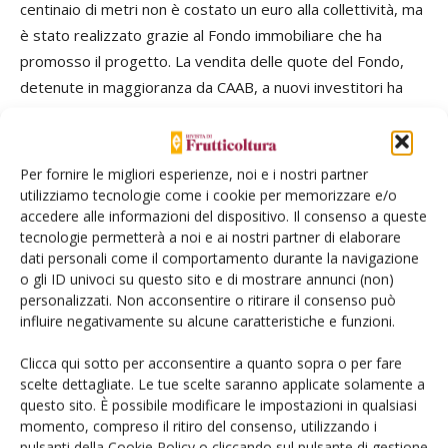
centinaio di metri non è costato un euro alla collettività, ma
è stato realizzato grazie al Fondo immobiliare che ha
promosso il progetto. La vendita delle quote del Fondo,
detenute in maggioranza da CAAB, a nuovi investitori ha
permesso di iniziare a saldare in anticipo un debito che i
miei predecessori alla presidenza del CAAB avevano con il
Comune di Bologna. Poi, se il Parco funzionerà prenderemo
Per fornire le migliori esperienze, noi e i nostri partner
gli stessi dividendi che guadagneranno i finanziatori privati.
utilizziamo tecnologie come i cookie per memorizzare e/o
Lo dico perché questo non è stato comunicato abbastanza.
accedere alle informazioni del dispositivo. Il consenso a queste
tecnologie permetterà a noi e ai nostri partner di elaborare
È un progetto pubblico-privato, dove il pubblico ha messo il
dati personali come il comportamento durante la navigazione
valore di un “asset” che aveva già.
o gli ID univoci su questo sito e di mostrare annunci (non)
personalizzati. Non acconsentire o ritirare il consenso può
La Rivista di Frutticoltura non può dimenticare che il fine
influire negativamente su alcune caratteristiche e funzioni.
dei propri lettori sono la conoscenza e gli
Clicca qui sotto per acconsentire a quanto sopra o per fare
approfondimenti della filiera produttiva ortofrutticola,
scelte dettagliate. Le tue scelte saranno applicate solamente a
fino alla distribuzione e ai mercati finali, tanto del
questo sito. È possibile modificare le impostazioni in qualsiasi
prodotto fresco che trasformato. Come pensa che il parco
momento, compreso il ritiro del consenso, utilizzando i
pulsanti della Cookie Policy o cliccando sul pulsante di gestione