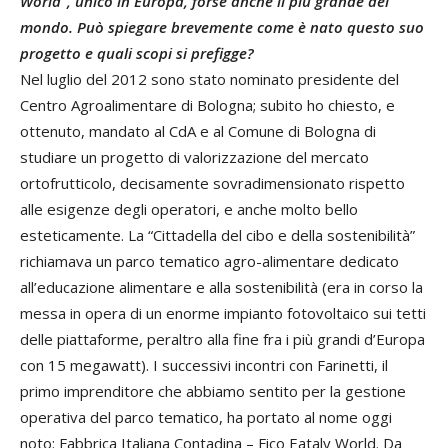
World”, unico in Europa, forse anche il più grande del
mondo. Può spiegare brevemente come è nato questo suo
progetto e quali scopi si prefigge?
Nel luglio del 2012 sono stato nominato presidente del
Centro Agroalimentare di Bologna; subito ho chiesto, e
ottenuto, mandato al CdA e al Comune di Bologna di
studiare un progetto di valorizzazione del mercato
ortofrutticolo, decisamente sovradimensionato rispetto
alle esigenze degli operatori, e anche molto bello
esteticamente. La “Cittadella del cibo e della sostenibilità”
richiamava un parco tematico agro-alimentare dedicato
all’educazione alimentare e alla sostenibilità (era in corso la
messa in opera di un enorme impianto fotovoltaico sui tetti
delle piattaforme, peraltro alla fine fra i più grandi d’Europa
con 15 megawatt). I successivi incontri con Farinetti, il
primo imprenditore che abbiamo sentito per la gestione
operativa del parco tematico, ha portato al nome oggi
noto: Fabbrica Italiana Contadina – Fico Eataly World. Da