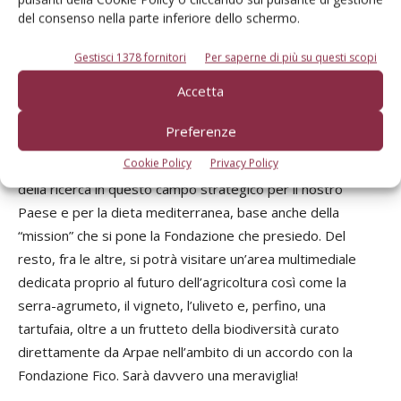
potrà raggiungere questo obbiettivo, mostrando
del consenso nella parte inferiore dello schermo.
attraverso di sé la continua evoluzione della genetica, del
vivaismo, delle varietà, delle tecniche colturali, di difesa e
Gestisci 1378 fornitori
Per saperne di più su questi scopi
post-raccolta delle varie frutta e ortaggi, così come il resto
Accetta
della filiera?
Invito tutti i lettori della Rivista a visitare il parco, aperto
Preferenze
dal 15 novembre, dove l’ortofrutticoltura italiana sarà ben
Cookie Policy
Privacy Policy
rappresentata, anche guardando al futuro e all’evoluzione
della ricerca in questo campo strategico per il nostro
Paese e per la dieta mediterranea, base anche della
“mission” che si pone la Fondazione che presiedo. Del
resto, fra le altre, si potrà visitare un’area multimediale
dedicata proprio al futuro dell’agricoltura così come la
serra-agrumeto, il vigneto, l’uliveto e, perfino, una
tartufaia, oltre a un frutteto della biodiversità curato
direttamente da Arpae nell’ambito di un accordo con la
Fondazione Fico. Sarà davvero una meraviglia!