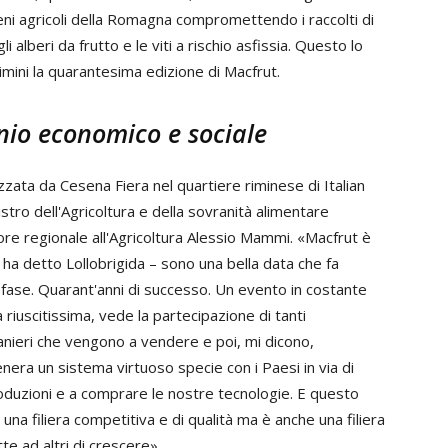
reni agricoli della Romagna compromettendo i raccolti di
i alberi da frutto e le viti a rischio asfissia. Questo lo
Rimini la quarantesima edizione di Macfrut.
nio economico e sociale
zzata da Cesena Fiera nel quartiere riminese di Italian
stro dell'Agricoltura e della sovranità alimentare
re regionale all'Agricoltura Alessio Mammi. «Macfrut è
ha detto Lollobrigida – sono una bella data che fa
a fase. Quarant'anni di successo. Un evento in costante
riuscitissima, vede la partecipazione di tanti
tranieri che vengono a vendere e poi, mi dicono,
nera un sistema virtuoso specie con i Paesi in via di
duzioni e a comprare le nostre tecnologie. E questo
, una filiera competitiva e di qualità ma è anche una filiera
e ad altri di crescere».