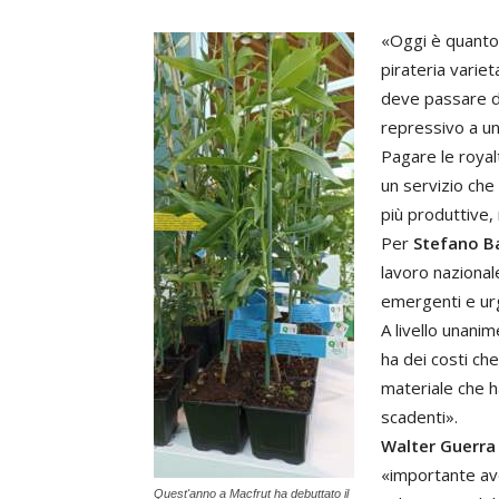
«Oggi è quanto 
pirateria varie
deve passare d
repressivo a un
Pagare le roya
un servizio che
più produttive, 
Per
Stefano Ba
lavoro nazionale
emergenti e urg
A livello unanim
ha dei costi che
materiale che 
scadenti».
Walter Guerra
«importante ave
Quest'anno a Macfrut ha debuttato il