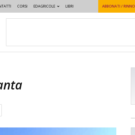
TATTI
CORSI
EDAGRICOLE
LIBRI
ABBONATI / RINN
anta