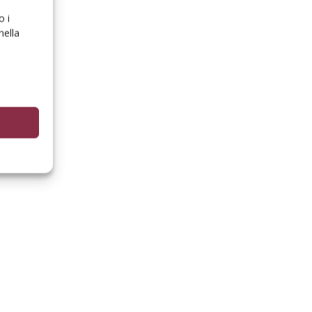
o i
nella