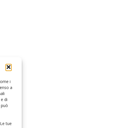
 come i
senso a
ali
e di
o può
 Le tue