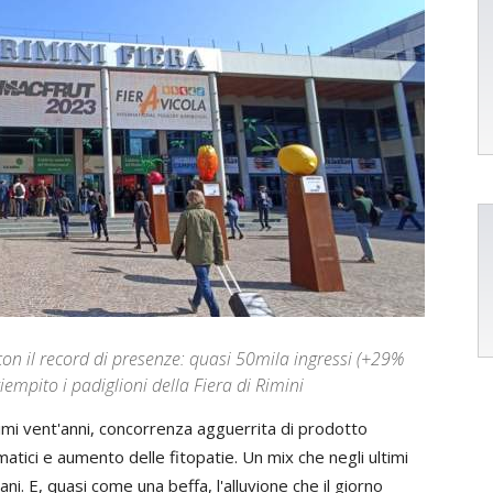
on il record di presenze: quasi 50mila ingressi (+29%
iempito i padiglioni della Fiera di Rimini
timi vent'anni, concorrenza agguerrita di prodotto
matici e aumento delle fitopatie. Un mix che negli ultimi
iani. E, quasi come una beffa, l'alluvione che il giorno