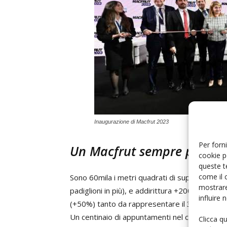
Inaugurazione di Macfrut 2023
Per forni
Un Macfrut sempre più gr
cookie p
queste t
come il 
Sono 60mila i metri quadrati di superficie de
mostrare
padiglioni in più), e addirittura +200% rispetto
influire
(+50%) tanto da rappresentare il 38% del tota
Un centinaio di appuntamenti nel corso dei tre 
Clicca q