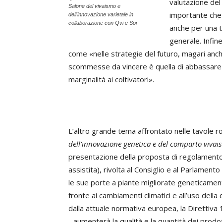
valutazione del
Salone del vivaismo e
importante che 
dell'innovazione varietale in
collaborazione con Qvi e Soi
anche per una tu
generale. Infin
come «nelle strategie del futuro, magari anche
scommesse da vincere è quella di abbassare
marginalità ai coltivatori».
L’altro grande tema affrontato nelle tavole ro
dell’innovazione genetica e del comparto vivais
presentazione della proposta di regolamento
assistita), rivolta al Consiglio e al Parlamento
le sue porte a piante migliorate geneticame
fronte ai cambiamenti climatici e all’uso del
dalla attuale normativa europea, la Direttiv
- aumenterà la qualità e la quantità dei prodot