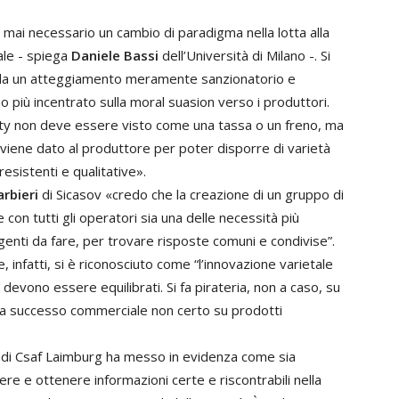
mai necessario un cambio di paradigma nella lotta alla
tale - spiega
Daniele Bassi
dell’Università di Milano -. Si
a un atteggiamento meramente sanzionatorio e
o più incentrato sulla moral suasion verso i produttori.
lty non deve essere visto come una tassa o un freno, ma
 viene dato al produttore per poter disporre di varietà
resistenti e qualitative».
rbieri
di Sicasov «credo che la creazione di un gruppo di
 con tutti gli operatori sia una delle necessità più
enti da fare, per trovare risposte comuni e condivise”.
e, infatti, si è riconosciuto come “l’innovazione varietale
 devono essere equilibrati. Si fa pirateria, non a caso, su
ha successo commerciale non certo su prodotti
di Csaf Laimburg ha messo in evidenza come sia
re e ottenere informazioni certe e riscontrabili nella