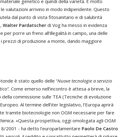
 materiale genetico e quindi della varietà. È molto
le valutazioni arrivino in modo indipendente. Questo
tela dal punto di vista fitosanitario e di salubrità
e,
Walter Pardatscher
di Vog ha messo in evidenza
 per porre un freno all’illegalità in campo, una delle
 i prezzi di produzione a monte, dando maggiore
tonde è stato quello delle “
Nuove tecnologie a servizio
tico”.
Come emerso nell’incontro è attesa a breve, la
 della commissione sulle TEA (Tecniche di evoluzione
 Europeo. Al termine dell’iter legislativo, l’Europa aprirà
nte tramite biotecnologie non OGM necessarie per fare
la chimica. «Questa prospettiva, oggi omologata agli OGM
a 18/2001 - ha detto l’europarlamentare
Paolo De Castro
ti agricoli, il reddito e soprattutto permetterà di ridurre