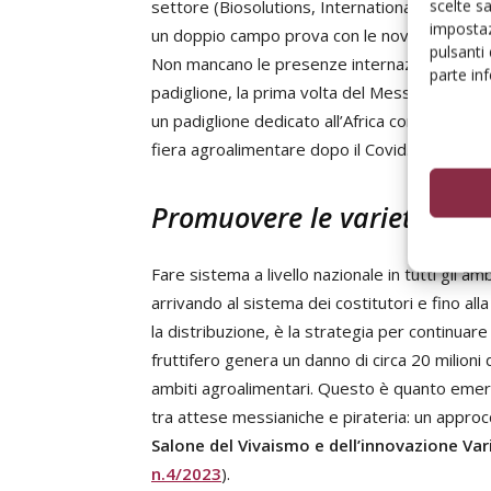
scelte s
settore (Biosolutions, International Blueberr
impostaz
un doppio campo prova con le novità tecniche
pulsanti
Non mancano le presenze internazionali con i
parte in
padiglione, la prima volta del Messico e dell'
un padiglione dedicato all’Africa con 19 Paesi 
fiera agroalimentare dopo il Covid.
Promuovere le varietà in fr
Fare sistema a livello nazionale in tutti gli ambi
arrivando al sistema dei costitutori e fino all
la distribuzione, è la strategia per continuare 
fruttifero genera un danno di circa 20 milioni d
ambiti agroalimentari. Questo è quanto emerso
tra attese messianiche e pirateria: un approcci
Salone del Vivaismo e dell’innovazione Var
n.4/2023
).