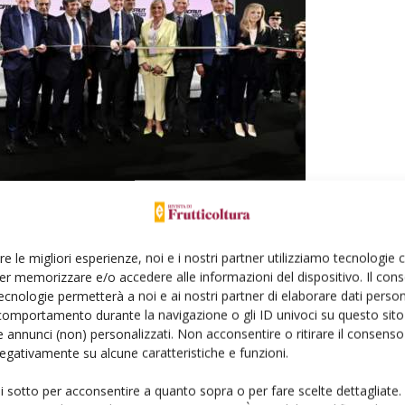
re le migliori esperienze, noi e i nostri partner utilizziamo tecnologie
ande
er memorizzare e/o accedere alle informazioni del dispositivo. Il con
ecnologie permetterà a noi e ai nostri partner di elaborare dati person
comportamento durante la navigazione o gli ID univoci su questo sito 
lla fiera (+35% rispetto allo scorso anno con due
 annunci (non) personalizzati. Non acconsentire o ritirare il consens
 a otto anni fa. E ancora, in crescita gli espositori esteri
 negativamente su alcune caratteristiche e funzioni.
le, a cui si aggiungono 1.500 top buyer internazionali.
giorni, i saloni tematici sulle principali tematiche del
ui sotto per acconsentire a quanto sopra o per fare scelte dettagliate.