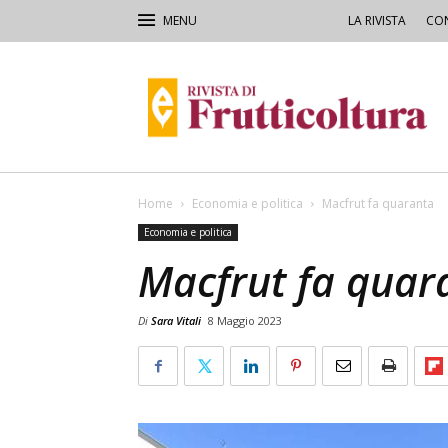
LA RIVISTA
CON
Rivista
di
Frutticoltura
e
Ortofloricoltura
Home
Economia e politica
Macfrut fa quaranta
Economia e politica
Macfrut fa quar
Di
Sara Vitali
8 Maggio 2023