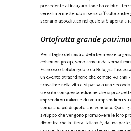
precedente all'inaugurazione ha colpito i ter
cereali ma mettendo in seria difficoltà anche gl
scenario apocalittico nel quale si è aperta a 
Ortofrutta grande patrimo
Per il taglio del nastro della kermesse organi
exhibition group, sono arrivati da Roma il mini
Francesco Lollobrigida e da Bologna l'assesso
un evento straordinario che compie 40 anni – 
scavallare nella vita e si passa a una second
crescita con questa edizione che si prospetta 
imprenditori italiani e di tanti imprenditori s
comprano più di quello che vendono. Qui si ge
sviluppo che vengono promuovere le loro pro
dimostra che la filiera italiana è, da una parte
capace di organizzare un sistema che permett