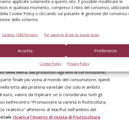
aranno applicate solamente a questo sito. È possibile modificare le
y Days, Spezie ed Erbe Officinali, Pomodoro, Vivaismo),
ioni in qualsiasi momento, compreso il ritiro del consenso, utilizzand
 e tecnologiche del settore, la Calabria Regione partner.
 della Cookie Policy o cliccando sul pulsante di gestione del consenso 
l Sud America area partner protagonista in un intero
feriore dello schermo.
Arabia Saudita, un maxi stand dell'Egitto con 22 aziende,
e il ritorno della Cina con 32 aziende prima volta a una
Gestisci 1380 fornitori
Per saperne di più su questi scopi
Accetta
Preferenze
utticoltura
Cookie Policy
Privacy Policy
ti della filiera, dai produttori agli enti di certificazione,
a parte finale più vicina al mondo del consumatore, quindi
nella lotta alla pirateria varietale che solo in ambito
i euro, valore da triplicare se si considerano tutti gli
 nell’incontro “Promuovere la varietà in frutticoltura,
o realistico” all’interno di Macfrut nell’ambito del
ietale
(
Scarica l'Inserto di rivista di Frutticoltura