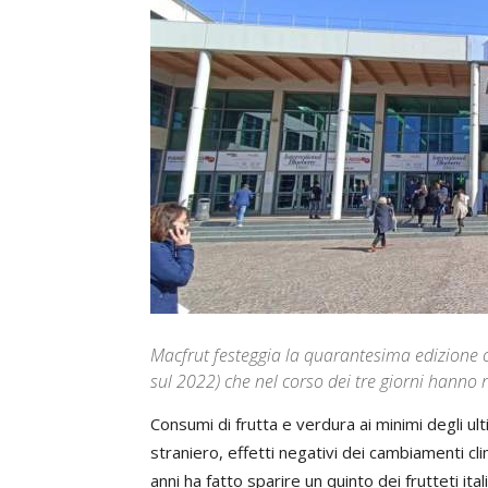
Macfrut festeggia la quarantesima edizione c
sul 2022) che nel corso dei tre giorni hanno r
Consumi di frutta e verdura ai minimi degli ul
straniero, effetti negativi dei cambiamenti cli
anni ha fatto sparire un quinto dei frutteti ital