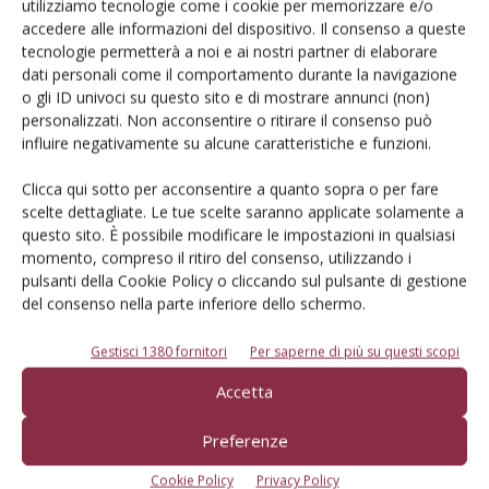
utilizziamo tecnologie come i cookie per memorizzare e/o
accedere alle informazioni del dispositivo. Il consenso a queste
Iscriviti alle nostre newsletter
tecnologie permetterà a noi e ai nostri partner di elaborare
dati personali come il comportamento durante la navigazione
o gli ID univoci su questo sito e di mostrare annunci (non)
personalizzati. Non acconsentire o ritirare il consenso può
influire negativamente su alcune caratteristiche e funzioni.
Clicca qui sotto per acconsentire a quanto sopra o per fare
scelte dettagliate. Le tue scelte saranno applicate solamente a
questo sito. È possibile modificare le impostazioni in qualsiasi
momento, compreso il ritiro del consenso, utilizzando i
pulsanti della Cookie Policy o cliccando sul pulsante di gestione
del consenso nella parte inferiore dello schermo.
Gestisci 1380 fornitori
Per saperne di più su questi scopi
© Tecniche Nuove Spa. Tutti i diritti riservati. Sede legale Via Eritrea 21 -
Accetta
20157 Milano | Codice fiscale, Partita IVA e Iscrizione al Registro delle
imprese di Milano: 00753480151
Registrazione tribunale di Milano n. 68 - 05.03.2014 (precedentemente
Preferenze
registrata al Tribunale di Bologna n. 4999 del 22/07/1982)
ROC "Poste italiane Spa – sped. A.P. - DL 353/2003 conv. L. 27/02/2004 n. 46,
Cookie Policy
Privacy Policy