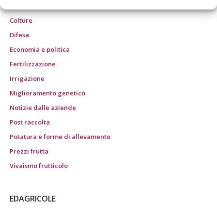
art. 1 c. 1: CN/BO" ROC n° 24344 dell’11 marzo 2014
Colture
Difesa
Economia e politica
Fertilizzazione
Irrigazione
Miglioramento genetico
Notizie dalle aziende
Post raccolta
Potatura e forme di allevamento
Prezzi frutta
Vivaismo frutticolo
EDAGRICOLE