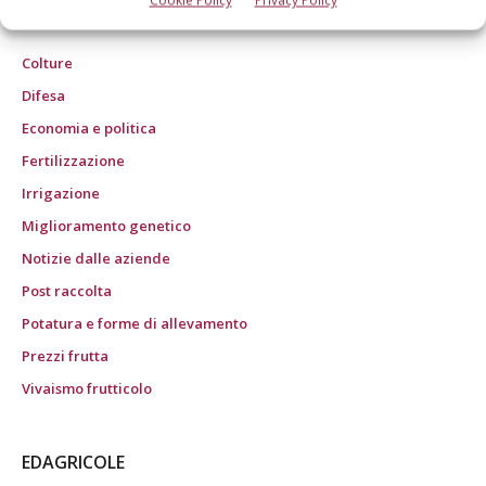
ROC "Poste italiane Spa – sped. A.P. - DL 353/2003 conv. L. 27/02/2004 n. 46,
art. 1 c. 1: CN/BO" ROC n° 24344 dell’11 marzo 2014
Colture
Difesa
Economia e politica
Fertilizzazione
Irrigazione
Miglioramento genetico
Notizie dalle aziende
Post raccolta
Potatura e forme di allevamento
Prezzi frutta
Vivaismo frutticolo
EDAGRICOLE