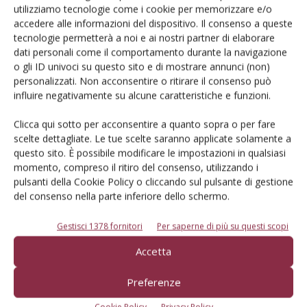
dell’agricoltura
utilizziamo tecnologie come i cookie per memorizzare e/o
accedere alle informazioni del dispositivo. Il consenso a queste
tecnologie permetterà a noi e ai nostri partner di elaborare
Iscriviti alle nostre newsletter
dati personali come il comportamento durante la navigazione
o gli ID univoci su questo sito e di mostrare annunci (non)
personalizzati. Non acconsentire o ritirare il consenso può
influire negativamente su alcune caratteristiche e funzioni.
Clicca qui sotto per acconsentire a quanto sopra o per fare
scelte dettagliate. Le tue scelte saranno applicate solamente a
questo sito. È possibile modificare le impostazioni in qualsiasi
momento, compreso il ritiro del consenso, utilizzando i
pulsanti della Cookie Policy o cliccando sul pulsante di gestione
del consenso nella parte inferiore dello schermo.
Gestisci 1378 fornitori
Per saperne di più su questi scopi
© Tecniche Nuove Spa. Tutti i diritti riservati. Sede legale Via Eritrea 21 -
Accetta
20157 Milano | Codice fiscale, Partita IVA e Iscrizione al Registro delle
imprese di Milano: 00753480151
Preferenze
Registrazione tribunale di Milano n. 68 - 05.03.2014 (precedentemente
registrata al Tribunale di Bologna n. 4999 del 22/07/1982)
Cookie Policy
Privacy Policy