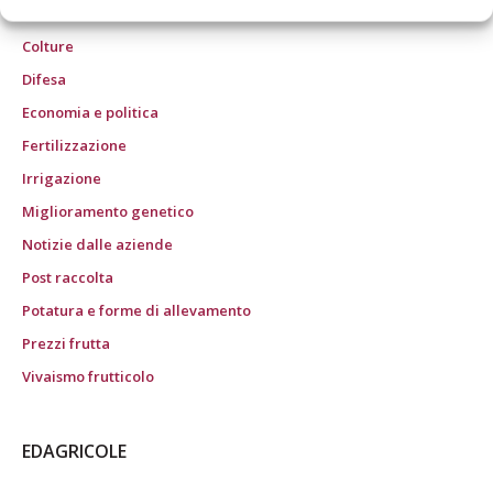
art. 1 c. 1: CN/BO" ROC n° 24344 dell’11 marzo 2014
Colture
Difesa
Economia e politica
Fertilizzazione
Irrigazione
Miglioramento genetico
Notizie dalle aziende
Post raccolta
Potatura e forme di allevamento
Prezzi frutta
Vivaismo frutticolo
EDAGRICOLE