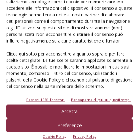
utilizziamo tecnologie come i cookie per memorizzare e/o
accedere alle informazioni del dispositivo. Il consenso a queste
Iscriviti alle nostre newsletter
tecnologie permetterà a noi e ai nostri partner di elaborare
dati personali come il comportamento durante la navigazione
o gli ID univoci su questo sito e di mostrare annunci (non)
personalizzati. Non acconsentire o ritirare il consenso può
influire negativamente su alcune caratteristiche e funzioni.
Clicca qui sotto per acconsentire a quanto sopra o per fare
scelte dettagliate. Le tue scelte saranno applicate solamente a
questo sito. È possibile modificare le impostazioni in qualsiasi
momento, compreso il ritiro del consenso, utilizzando i
pulsanti della Cookie Policy o cliccando sul pulsante di gestione
del consenso nella parte inferiore dello schermo.
Gestisci 1381 fornitori
Per saperne di più su questi scopi
© Tecniche Nuove Spa. Tutti i diritti riservati. Sede legale Via Eritrea 21 -
Accetta
20157 Milano | Codice fiscale, Partita IVA e Iscrizione al Registro delle
imprese di Milano: 00753480151
Registrazione tribunale di Milano n. 68 - 05.03.2014 (precedentemente
Preferenze
registrata al Tribunale di Bologna n. 4999 del 22/07/1982)
ROC "Poste italiane Spa – sped. A.P. - DL 353/2003 conv. L. 27/02/2004 n. 46,
Cookie Policy
Privacy Policy