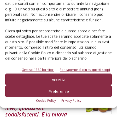
dati personali come il comportamento durante la navigazione
L'andamento delle quotazioni nelle ultime tre campagne
o gli ID univoci su questo sito e di mostrare annunci (non)
commerciali secondo l'analisi Bmti-Italmercati
personalizzati. Non acconsentire o ritirare il consenso può
Di
BMTI, Borsa Merci Telematica Italiana
influire negativamente su alcune caratteristiche e funzioni.
Clicca qui sotto per acconsentire a quanto sopra o per fare
PREZZI FRUTTA
10 Aprile 2026
scelte dettagliate. Le tue scelte saranno applicate solamente a
questo sito. È possibile modificare le impostazioni in qualsiasi
La domanda di ortofrutta
momento, compreso il ritiro del consenso, utilizzando i
torna a crescere
pulsanti della Cookie Policy o cliccando sul pulsante di gestione
del consenso nella parte inferiore dello schermo.
Il 2025 segna un recupero: acquisti in aumento, si rafforza la Gdo,
accelera il confezionato. L’export ortofrutticolo vale 6,7 miliardi di
Gestisci 1380 fornitori
Per saperne di più su questi scopi
euro
Accetta
Di Barbara Brunello, Daria Lodi - Cso Italy
-
Preferenze
ARTICOLI ABBONATI
11 Marzo 2026
Cookie Policy
Privacy Policy
Kiwi, quotazioni
soddisfacenti. E la nuova