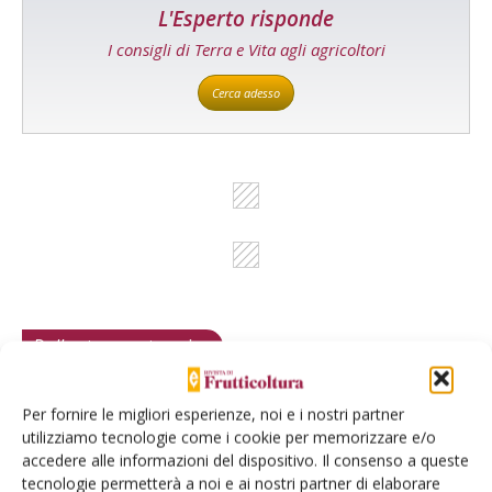
L'Esperto risponde
I consigli di Terra e Vita agli agricoltori
Cerca adesso
Dalla stessa categoria
ARTICOLI ABBONATI
13 Aprile 2026
Per fornire le migliori esperienze, noi e i nostri partner
utilizziamo tecnologie come i cookie per memorizzare e/o
Campagna complessa per le
accedere alle informazioni del dispositivo. Il consenso a queste
arance
tecnologie permetterà a noi e ai nostri partner di elaborare