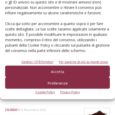
o gli ID univoci su questo sito e di mostrare annunci (non)
personalizzati. Non acconsentire o ritirare il consenso può
influire negativamente su alcune caratteristiche e funzioni.
Clicca qui sotto per acconsentire a quanto sopra o per fare
scelte dettagliate. Le tue scelte saranno applicate solamente a
Dalla stessa categoria
questo sito. È possibile modificare le impostazioni in qualsiasi
momento, compreso il ritiro del consenso, utilizzando i
ARTICOLI ABBONATI
13 Aprile 2026
pulsanti della Cookie Policy o cliccando sul pulsante di gestione
del consenso nella parte inferiore dello schermo.
Ciliegie cilene: più ombre che
luci sul futuro
Gestisci 1378 fornitori
Per saperne di più su questi scopi
Espansione produttiva senza precedenti, massificazione
Accetta
dell’offerta, eccessiva dipendenza dal mercato cinese rischiano di
mettere in crisi un settore che negli ultimi anni era invidiato nel
Preferenze
mondo
Cookie Policy
Privacy Policy
Di America Ramirez M. - Decofrut, Santiago (Cile)
-
CILIEGIO
10 Novembre 2025