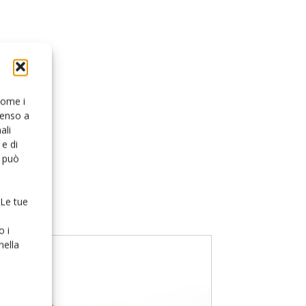
 come i
senso a
ali
e di
o può
 Le tue
o i
nella