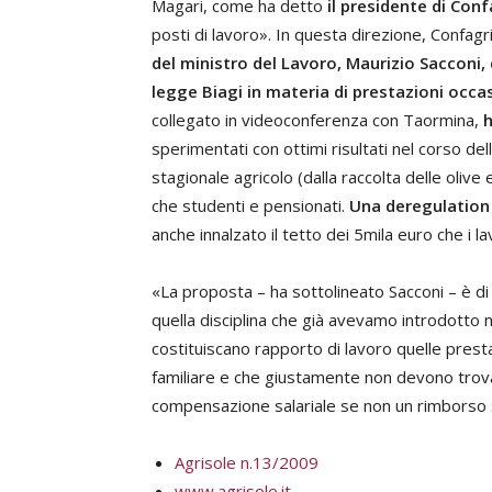
Magari, come ha detto
il presidente di Con
posti di lavoro». In questa direzione, Confagr
del ministro del Lavoro, Maurizio Sacconi
legge Biagi in materia di prestazioni occas
collegato in videoconferenza con Taormina,
h
sperimentati con ottimi risultati nel corso d
stagionale agricolo (dalla raccolta delle olive e
che studenti e pensionati.
Una deregulation c
anche innalzato il tetto dei 5mila euro che i 
«La proposta – ha sottolineato Sacconi – è di 
quella disciplina che già avevamo introdotto
costituiscano rapporto di lavoro quelle presta
familiare e che giustamente non devono trov
compensazione salariale se non un rimborso
Agrisole n.13/2009
www.agrisole.it