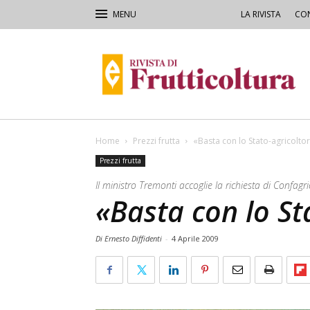
LA RIVISTA
CON
Rivista
di
Frutticoltura
e
Ortofloricoltura
Home
Prezzi frutta
«Basta con lo Stato-agricolto
Prezzi frutta
Il ministro Tremonti accoglie la richiesta di Confagr
«Basta con lo St
Di Ernesto Diffidenti
-
4 Aprile 2009