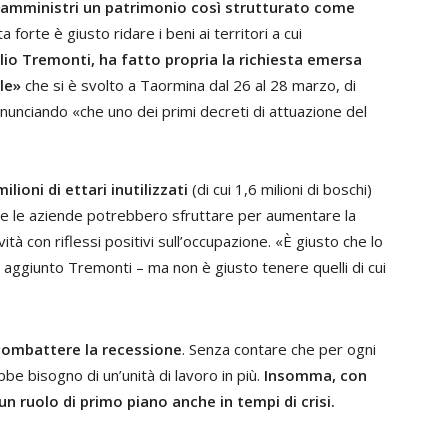
a amministri un patrimonio così strutturato come
a forte è giusto ridare i beni ai territori a cui
lio Tremonti, ha fatto propria la richiesta emersa
le»
che si è svolto a Taormina dal 26 al 28 marzo, di
annunciando «che uno dei primi decreti di attuazione del
ilioni di ettari inutilizzati
(di cui 1,6 milioni di boschi)
 che le aziende potrebbero sfruttare per aumentare la
tà con riflessi positivi sull’occupazione. «È giusto che lo
a aggiunto Tremonti – ma non è giusto tenere quelli di cui
combattere la recessione
. Senza contare che per ogni
be bisogno di un’unità di lavoro in più.
Insomma, con
un ruolo di primo piano anche in tempi di crisi.