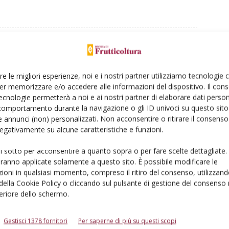
Linkedin
Pinterest
Email
re le migliori esperienze, noi e i nostri partner utilizziamo tecnologie
er memorizzare e/o accedere alle informazioni del dispositivo. Il con
ecnologie permetterà a noi e ai nostri partner di elaborare dati person
comportamento durante la navigazione o gli ID univoci su questo sito 
 annunci (non) personalizzati. Non acconsentire o ritirare il consens
 negativamente su alcune caratteristiche e funzioni.
ui sotto per acconsentire a quanto sopra o per fare scelte dettagliate.
aranno applicate solamente a questo sito. È possibile modificare le
ioni in qualsiasi momento, compreso il ritiro del consenso, utilizzand
 della Cookie Policy o cliccando sul pulsante di gestione del consenso 
feriore dello schermo.
nce
agne commerciali secondo l'analisi Bmti-Italmercati
Gestisci 1378 fornitori
Per saperne di più su questi scopi