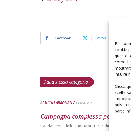
Facebook
Twitter
Per forni
cookie p
queste t
come il 
mostrare
influire
Dalla stessa categoria
Clicca q
scelte s
impostaz
ARTICOLI ABBONATI
13 Aprile 2026
pulsanti
parte in
Campagna complessa per le ara
L'andamento delle quotazioni nelle ultime tre camp