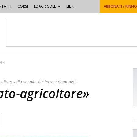
TATTI
CORSI
EDAGRICOLE
LIBRI
ABBONATI / RINN
re»
icoltura sulla vendita dei terreni demaniali
ato-agricoltore»