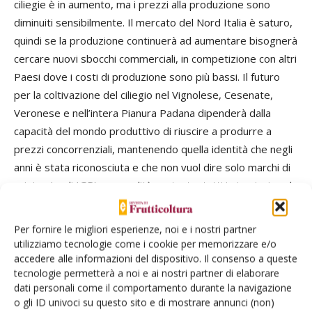
ciliegie è in aumento, ma i prezzi alla produzione sono
diminuiti sensibilmente. Il mercato del Nord Italia è saturo,
quindi se la produzione continuerà ad aumentare bisognerà
cercare nuovi sbocchi commerciali, in competizione con altri
Paesi dove i costi di produzione sono più bassi. Il futuro
per la coltivazione del ciliegio nel Vignolese, Cesenate,
Veronese e nell’intera Pianura Padana dipenderà dalla
capacità del mondo produttivo di riuscire a produrre a
prezzi concorrenziali, mantenendo quella identità che negli
anni è stata riconosciuta e che non vuol dire solo marchi di
origine (vedi IGP), ma qualità costante, tutti i giorni, sia sul
fronte organolettico, sia sul fronte certificativo e dei
servizi. Un problema sarà quello di gestire al meglio il
Per fornire le migliori esperienze, noi e i nostri partner
prodotto, sia in campo, sia in fase post-raccolta, che non
utilizziamo tecnologie come i cookie per memorizzare e/o
proviene più da piccole aziende coltivatrici, dirette con
accedere alle informazioni del dispositivo. Il consenso a queste
tecnologie permetterà a noi e ai nostri partner di elaborare
manodopera specializzata e in modesti quantitativi, ben
dati personali come il comportamento durante la navigazione
gestiti e confezionati in azienda, ma da imprese medio-
o gli ID univoci su questo sito e di mostrare annunci (non)
grandi, che ricorrono a manodopera generica, con masse