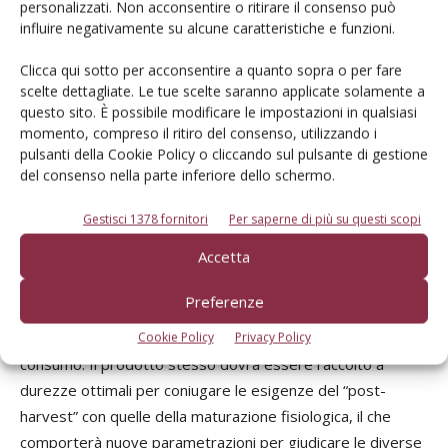
personalizzati. Non acconsentire o ritirare il consenso può
notevoli di fornitura quotidiana, che necessitano di
influire negativamente su alcune caratteristiche e funzioni.
strutture adeguate in grado di accollarsi la cernita, lo
Clicca qui sotto per acconsentire a quanto sopra o per fare
stoccaggio, il confezionamento e la spedizione dei frutti.
scelte dettagliate. Le tue scelte saranno applicate solamente a
Per fare ciò servirà una completa rivisitazione dei tempi
questo sito. È possibile modificare le impostazioni in qualsiasi
della filiera post-raccolta: sarà indispensabile ricorrere alla
momento, compreso il ritiro del consenso, utilizzando i
pulsanti della Cookie Policy o cliccando sul pulsante di gestione
automazione delle lavorazioni e del confezionamento negli
del consenso nella parte inferiore dello schermo.
stabilimenti ortofrutticoli, elementi che al momento hanno
un costo assai elevato, simile a quello di raccolta. Questo
Gestisci 1378 fornitori
Per saperne di più su questi scopi
implicherà che i frutticoltori debbano conferire il prodotto
Accetta
agli stabilimenti in breve tempo e più volte al giorno; le
ciliegie per resistere ad una conservazione anche limitata a
Preferenze
pochi giorni, dovranno essere refrigerate entro le prime 10
ore dalla raccolta e rimanere nella catena del freddo fino al
Cookie Policy
Privacy Policy
consumo. Il prodotto stesso dovrà essere raccolto a
durezze ottimali per coniugare le esigenze del “post-
harvest” con quelle della maturazione fisiologica, il che
comporterà nuove parametrazioni per giudicare le diverse