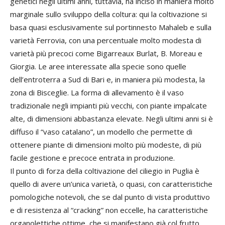
genetici negli ultimi anni, tuttavia, ha inciso in maniera molto
marginale sullo sviluppo della coltura: qui la coltivazione si
basa quasi esclusivamente sul portinnesto Mahaleb e sulla
varietà Ferrovia, con una percentuale molto modesta di
varietà più precoci come Bigarreaux Burlat, B. Moreau e
Giorgia. Le aree interessate alla specie sono quelle
dell’entroterra a Sud di Bari e, in maniera più modesta, la
zona di Bisceglie. La forma di allevamento è il vaso
tradizionale negli impianti più vecchi, con piante impalcate
alte, di dimensioni abbastanza elevate. Negli ultimi anni si è
diffuso il “vaso catalano”, un modello che permette di
ottenere piante di dimensioni molto più modeste, di più
facile gestione e precoce entrata in produzione.
Il punto di forza della coltivazione del ciliegio in Puglia è
quello di avere un’unica varietà, o quasi, con caratteristiche
pomologiche notevoli, che se dal punto di vista produttivo
e di resistenza al “cracking” non eccelle, ha caratteristiche
organolettiche ottime, che si manifestano già col frutto