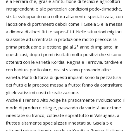
è a Ferrara che, grazie all’intuizione di tecnici e agricoltori
intraprendenti e alle particolari condizioni pedo-climatiche,
si sta sviluppando una coltura altamente specializzata, con
l’adozione di portinnesti deboli come il Gisela 5 e la messa
a dimora di alberi fitti e super-fitti. Nelle situazioni migliori
si assiste ad un’entrata in produzione molto precoce: la
prima produzione si ottiene già al 2° anno di impianto. In
questi casi, dopo i primi risultati molto positivi che si sono
ottenuti con le varietà Kordia, Regina e Ferrovia, tardive e
con habitus particolare, ora si stanno provando altre
varietà. Punti di forza di questi impianti sono la pezzatura
dei frutti e la precoce messa a frutto; fanno da contraltare
gli elevatissimi costi di realizzazione.
Anche il Trentino Alto Adige ha praticamente rivoluzionato il
modo di produrre ciliegie, passando da varietà autoctone
innestate su franco, coltivate soprattutto in Valsugana, a
frutteti altamente specializzati innestati su Gisela 5 e
ottenuti principalmente con le cv Kordia e Regina. Il ciliegio