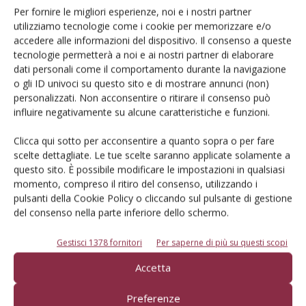
Per fornire le migliori esperienze, noi e i nostri partner
utilizziamo tecnologie come i cookie per memorizzare e/o
E-magazine
accedere alle informazioni del dispositivo. Il consenso a queste
tecnologie permetterà a noi e ai nostri partner di elaborare
Tecniche, prodotti e servizi dalle aziende
dati personali come il comportamento durante la navigazione
o gli ID univoci su questo sito e di mostrare annunci (non)
personalizzati. Non acconsentire o ritirare il consenso può
influire negativamente su alcune caratteristiche e funzioni.
Clicca qui sotto per acconsentire a quanto sopra o per fare
scelte dettagliate. Le tue scelte saranno applicate solamente a
questo sito. È possibile modificare le impostazioni in qualsiasi
momento, compreso il ritiro del consenso, utilizzando i
Catalogo Aziende e Prodotti
pulsanti della Cookie Policy o cliccando sul pulsante di gestione
Un modo semplice per cercare un'azienda o un
del consenso nella parte inferiore dello schermo.
prodotto!
Gestisci 1378 fornitori
Per saperne di più su questi scopi
Cerca adesso
Accetta
Preferenze