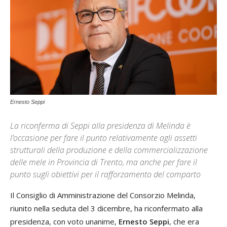
Ernesto Seppi
La riconferma di Seppi alla presidenza di Melinda è
l’occasione per fare il punto relativamente agli assetti
strutturali della produzione e della commercializzazione
delle mele in Provincia di Trento, ma anche per fare il
punto sugli obiettivi per il rafforzamento del comparto
Il Consiglio di Amministrazione del Consorzio Melinda,
riunito nella seduta del 3 dicembre, ha riconfermato alla
presidenza, con voto unanime,
Ernesto Seppi
, che era