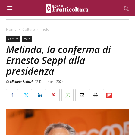
Home
Colture
melo
Colture
melo
Melinda, la conferma di
Ernesto Seppi alla
presidenza
Di
Michele Scrinzi
12 Dicembre 2024