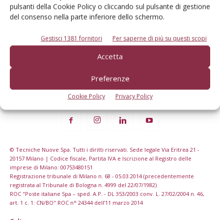
Iscriviti alle nostre newsletter
pulsanti della Cookie Policy o cliccando sul pulsante di gestione
del consenso nella parte inferiore dello schermo.
Gestisci 1381 fornitori
Per saperne di più su questi scopi
Accetta
Preferenze
Cookie Policy
Privacy Policy
© Tecniche Nuove Spa. Tutti i diritti riservati. Sede legale Via Eritrea 21 -
20157 Milano | Codice fiscale, Partita IVA e Iscrizione al Registro delle
imprese di Milano: 00753480151
Registrazione tribunale di Milano n. 68 - 05.03.2014 (precedentemente
registrata al Tribunale di Bologna n. 4999 del 22/07/1982)
ROC "Poste italiane Spa – sped. A.P. - DL 353/2003 conv. L. 27/02/2004 n. 46,
art. 1 c. 1: CN/BO" ROC n° 24344 dell’11 marzo 2014