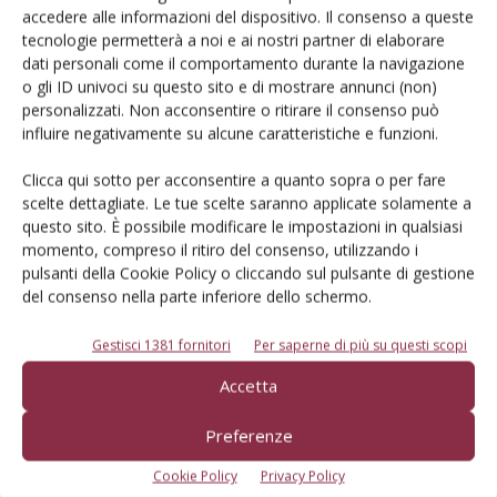
accedere alle informazioni del dispositivo. Il consenso a queste
tecnologie permetterà a noi e ai nostri partner di elaborare
dati personali come il comportamento durante la navigazione
o gli ID univoci su questo sito e di mostrare annunci (non)
ISCRIVITI PER PARTECIPARE
personalizzati. Non acconsentire o ritirare il consenso può
influire negativamente su alcune caratteristiche e funzioni.
Clicca qui sotto per acconsentire a quanto sopra o per fare
scelte dettagliate. Le tue scelte saranno applicate solamente a
questo sito. È possibile modificare le impostazioni in qualsiasi
momento, compreso il ritiro del consenso, utilizzando i
Facebook
Twitter
pulsanti della Cookie Policy o cliccando sul pulsante di gestione
del consenso nella parte inferiore dello schermo.
Gestisci 1381 fornitori
Per saperne di più su questi scopi
Accetta
E-magazine
Tecniche, prodotti e servizi dalle aziende
Preferenze
Cookie Policy
Privacy Policy