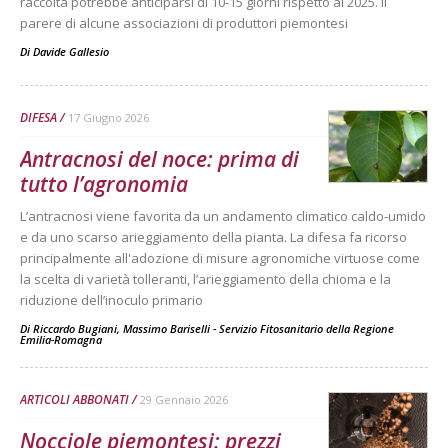
raccolta potrebbe anticiparsi di 10-15 giorni rispetto al 2025. Il
parere di alcune associazioni di produttori piemontesi
Di
Davide Gallesio
DIFESA
17 Giugno 2026
Antracnosi del noce: prima di
tutto l’agronomia
L’antracnosi viene favorita da un andamento climatico caldo-umido
e da uno scarso arieggiamento della pianta. La difesa fa ricorso
principalmente all'adozione di misure agronomiche virtuose come
la scelta di varietà tolleranti, l’arieggiamento della chioma e la
riduzione dell’inoculo primario
Di
Riccardo Bugiani, Massimo Bariselli - Servizio Fitosanitario della Regione
Emilia-Romagna
ARTICOLI ABBONATI
29 Gennaio 2026
Nocciole piemontesi: prezzi