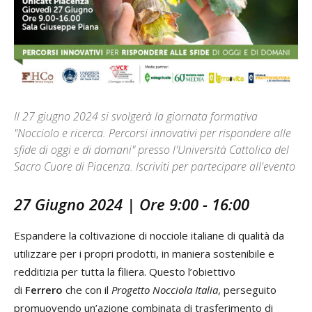
Il 27 giugno 2024 si svolgerà la giornata formativa
"Nocciolo e ricerca. Percorsi innovativi per rispondere alle
sfide di oggi e di domani" presso l'Università Cattolica del
Sacro Cuore di Piacenza. Iscriviti per partecipare all'evento
27 Giugno 2024 | Ore 9:00 - 16:00
Espandere la coltivazione di nocciole italiane di qualità da
utilizzare per i propri prodotti, in maniera sostenibile e
redditizia per tutta la filiera. Questo l’obiettivo
di
Ferrero
che con il
Progetto Nocciola Italia
, perseguito
promuovendo un’azione combinata di trasferimento di